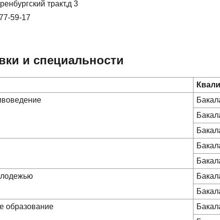
ренбургский тракт,д 3
277-59-17
вки и специальности
Квал
хивоведение
Бакал
Бакал
Бакал
Бакал
Бакал
молодежью
Бакал
Бакал
ое образование
Бакал