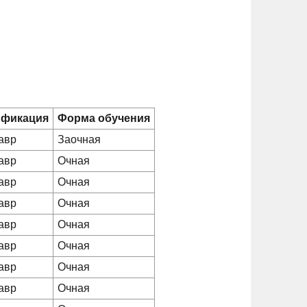
ификация
Форма обучения
авр
Заочная
авр
Очная
авр
Очная
авр
Очная
авр
Очная
авр
Очная
авр
Очная
авр
Очная