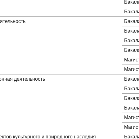
Бакал
Бакал
еятельность
Бакал
Бакал
Бакал
Бакал
Магис
Магис
онная деятельность
Бакал
Бакал
Бакал
Бакал
Магис
Магис
ектов культурного и природного наследия
Бакал