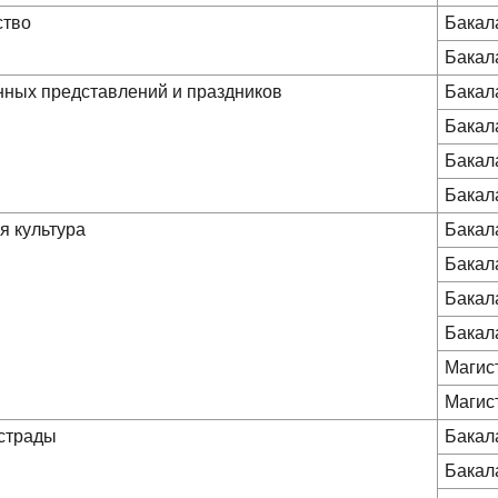
ство
Бакал
Бакал
нных представлений и праздников
Бакал
Бакал
Бакал
Бакал
я культура
Бакал
Бакал
Бакал
Бакал
Магис
Магис
эстрады
Бакал
Бакал