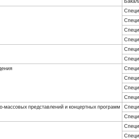
Бакал
Специ
Специ
Специ
Специ
Специ
Специ
дения
Специ
Специ
Специ
Специ
но-массовых представлений и концертных программ
Специ
Специ
Специ
Специ