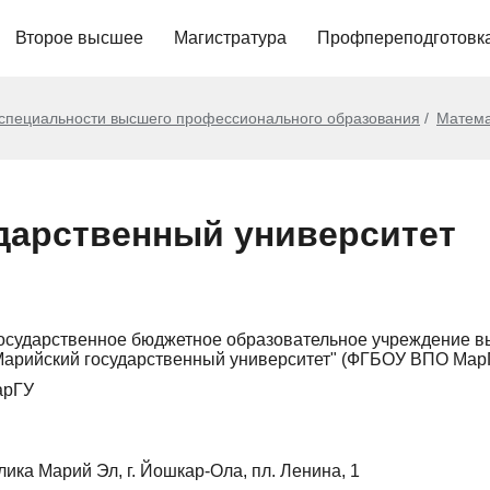
Второе высшее
Магистратура
Профпереподготовк
 специальности высшего профессионального образования
Матема
дарственный университет
осударственное бюджетное образовательное учреждение 
Марийский государственный университет" (ФГБОУ ВПО Мар
арГУ
лика Марий Эл, г. Йошкар-Ола, пл. Ленина, 1