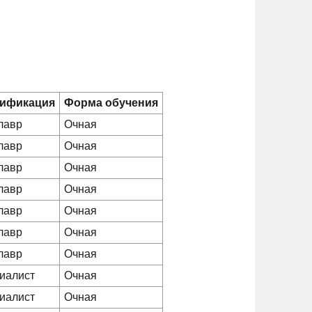
ификация
Форма обучения
лавр
Очная
лавр
Очная
лавр
Очная
лавр
Очная
лавр
Очная
лавр
Очная
лавр
Очная
иалист
Очная
иалист
Очная