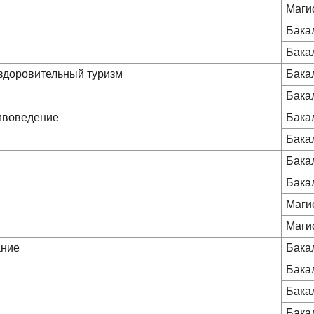
Маги
Бака
Бака
оздоровительный туризм
Бака
Бака
хивоведение
Бака
Бака
Бака
Бака
Маги
Маги
ание
Бака
Бака
Бака
Бака