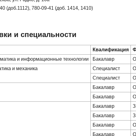
40 (доб.1112), 780-09-41 (доб. 1414, 1410)
вки и специальности
Квалификация
Ф
матика и информационные технологии
Бакалавр
О
тика и механика
Специалист
О
Специалист
О
Бакалавр
О
Бакалавр
О
Бакалавр
З
Бакалавр
З
Бакалавр
О
Бакалавр
О