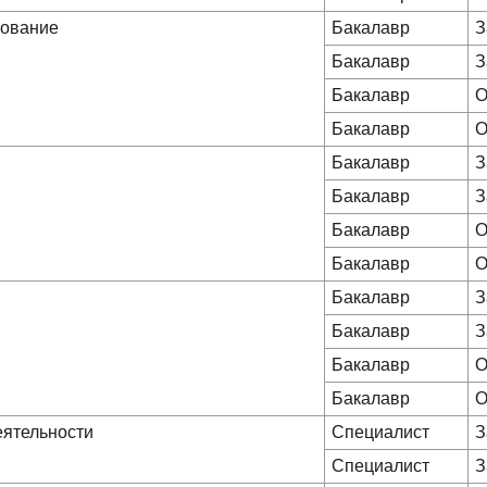
зование
Бакалавр
З
Бакалавр
З
Бакалавр
О
Бакалавр
О
Бакалавр
З
Бакалавр
З
Бакалавр
О
Бакалавр
О
Бакалавр
З
Бакалавр
З
Бакалавр
О
Бакалавр
О
еятельности
Специалист
З
Специалист
З