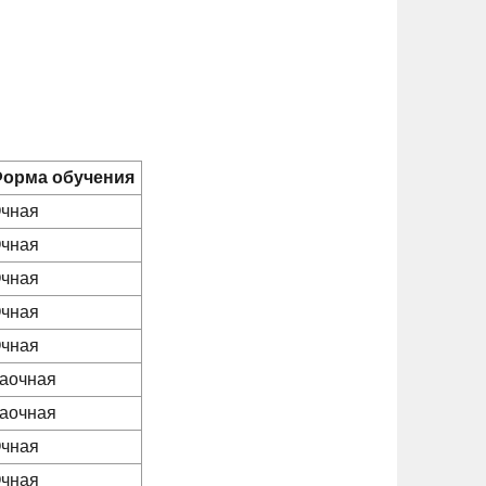
орма обучения
чная
чная
чная
чная
чная
аочная
аочная
чная
чная