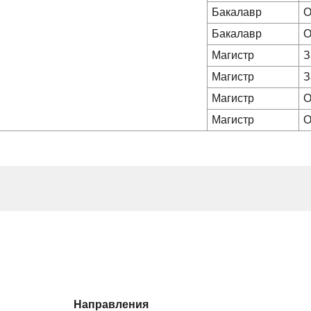
Бакалавр
О
Бакалавр
О
Магистр
З
Магистр
З
Магистр
О
Магистр
О
Направления