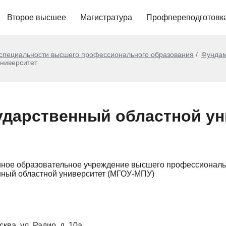
Второе высшее
Магистратура
Профпереподготовк
 специальности высшего профессионального образования
Фундам
университет
ударственный областной ун
нное образовательное учреждение высшего профессиональ
нный областной университет (МГОУ-МПУ)
сква, ул. Радио, д. 10а