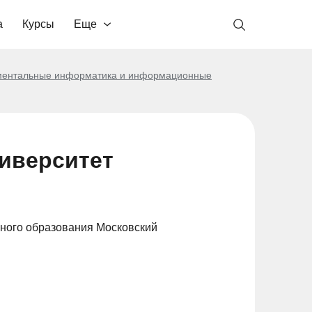
а
Курсы
Еще
ентальные информатика и информационные
иверситет
ного образования Московский