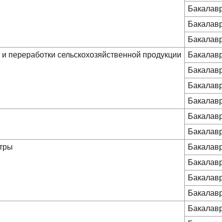
Бакалав
Бакалав
Бакалав
а и переработки сельскохозяйственной продукции
Бакалав
Бакалав
Бакалав
Бакалав
Бакалав
Бакалав
стры
Бакалав
Бакалав
Бакалав
Бакалав
Бакалав