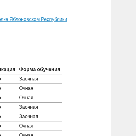
селке Яблоновском Республики
икация
Форма обучения
р
Заочная
р
Очная
р
Очная
р
Заочная
р
Заочная
р
Очная
р
Очная