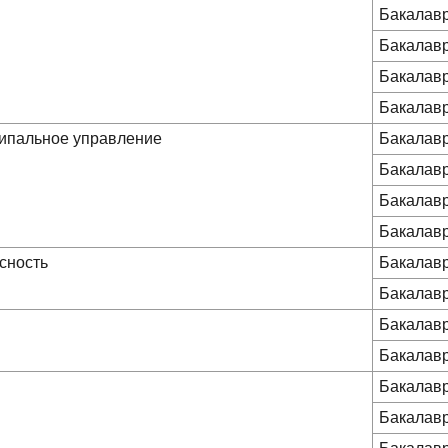
Бакалав
Бакалав
Бакалав
Бакалав
ципальное управление
Бакалав
Бакалав
Бакалав
Бакалав
сность
Бакалав
Бакалав
Бакалав
Бакалав
Бакалав
Бакалав