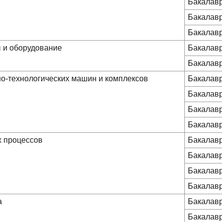
Бакалав
Бакалав
Бакалав
 и оборудование
Бакалав
Бакалав
но-технологических машин и комплексов
Бакалав
Бакалав
Бакалав
Бакалав
х процессов
Бакалав
Бакалав
Бакалав
Бакалав
а
Бакалав
Бакалав