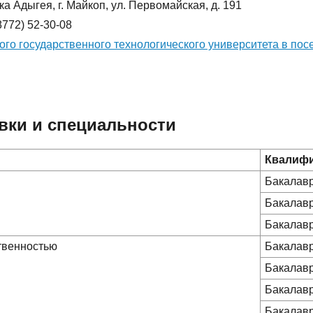
а Адыгея, г. Майкоп, ул. Первомайская, д. 191
8772) 52-30-08
го государственного технологического университета в по
вки и специальности
Квалиф
Бакалав
Бакалав
Бакалав
ственностью
Бакалав
Бакалав
Бакалав
Бакалав