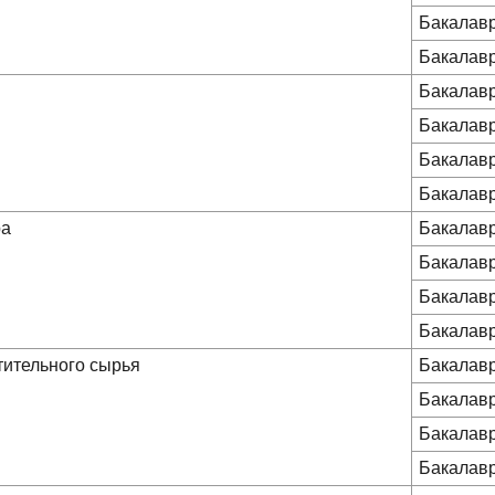
Бакалав
Бакалав
Бакалав
Бакалав
Бакалав
Бакалав
ра
Бакалав
Бакалав
Бакалав
Бакалав
тительного сырья
Бакалав
Бакалав
Бакалав
Бакалав