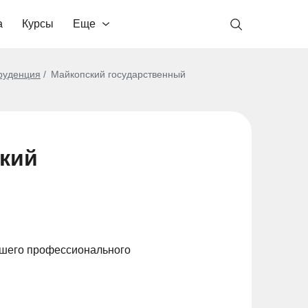
а
Курсы
Еще
руденция
Майкопский государственный
ский
сшего профессионального