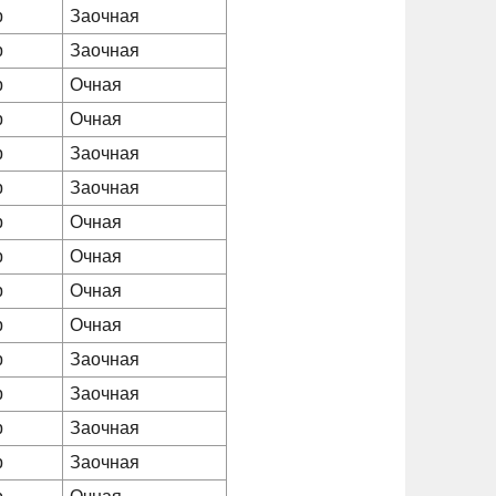
р
Заочная
р
Заочная
р
Очная
р
Очная
р
Заочная
р
Заочная
р
Очная
р
Очная
р
Очная
р
Очная
р
Заочная
р
Заочная
р
Заочная
р
Заочная