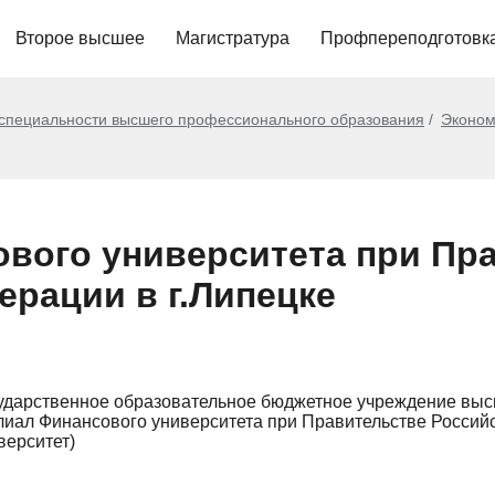
Второе высшее
Магистратура
Профпереподготовк
 специальности высшего профессионального образования
Эконом
вого университета при Пр
ерации в г.Липецке
ударственное образовательное бюджетное учреждение вы
иал Финансового университета при Правительстве Российс
верситет)