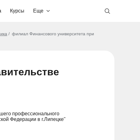
а
Курсы
Еще
ика
филиал Финансового университета при
авительстве
сшего профессионального
кой Федерации в г.Липецке"