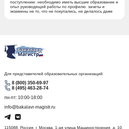
поступлению: необходимо иметь высшие образование и
опыт руководящей работы по профилю. зачеты и
экзамены не то, что не покупались, не делалось даже
попыток этого – наказание самые жесткие. Например, за
попытку списания на экзамене, могли не просто не
засчитать результаты экзамена, но запретить повторно
сдавать экзамен или проходить обучение на
определенный период.
Для представителей образовательных организаций:
8 (800) 350-69-97
8 (495) 463-28-74
пн-пт: 10:00-18:00
info@bakalavr-magistr.ru
115088, Россия, г. Москва, 1-ая улица Машиностроения, д. 10,