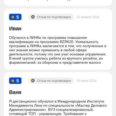
классных мероприятий и ярких воспоминаний - это все,
наверное, и есть слагаемые лучшей студенческой поры,
которую я провела здесь, в ЛИНКе)
5
Отзыв не подтвержден
21 января 2016
Иван
Обучался в ЛИНКе по программе повышения
квалификации на программе BZR620. Уникальность
программ в ЛИНКа заключается в том, что полученные в
них знания можно применить в любой сфере
деятельности, потому что они учат основам управления.
В моей группе учились ребята из крупного ретейла, из
фармкомпаний, из оборонки и представители малого
бизнеса (собственники и просто менеджеры). Все
остались очень довольны обучением. В ЛИНК стоит идти
учиться тем, кому нужны качественные знания!
Соглашусь с моим тезкой, который писал ранее, что в
5
Отзыв не подтвержден
25 июня 2014
ЛИНК нельзя договориться и проплатить экзамен. ЛИНК
дорожит своим имиджем. Это не та организация которая
"торгует дипломами".
Ваня
Я дистанционно обучался в Международном Институте
Менеджмента Линк по специальности «Мастер Делового
Администрирования». ВУЗ специализированный,
готовящий ТОП - управленцев. Требования к