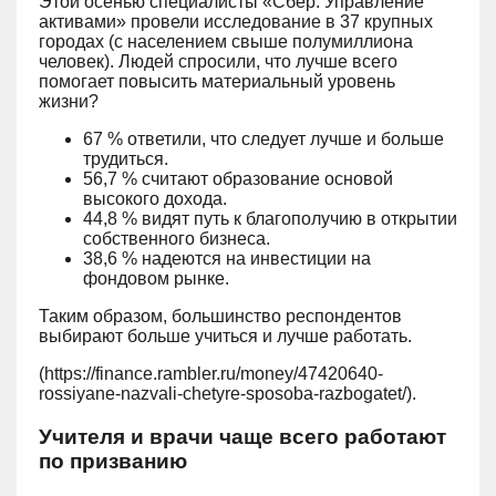
Этой осенью специалисты «Сбер. Управление
активами» провели исследование в 37 крупных
городах (с населением свыше полумиллиона
человек). Людей спросили, что лучше всего
помогает повысить материальный уровень
жизни?
67 % ответили, что следует лучше и больше
трудиться.
56,7 % считают образование основой
высокого дохода.
44,8 % видят путь к благополучию в открытии
собственного бизнеса.
38,6 % надеются на инвестиции на
фондовом рынке.
Таким образом, большинство респондентов
выбирают больше учиться и лучше работать.
(https://finance.rambler.ru/money/47420640-
rossiyane-nazvali-chetyre-sposoba-razbogatet/).
Учителя и врачи чаще всего работают
по призванию