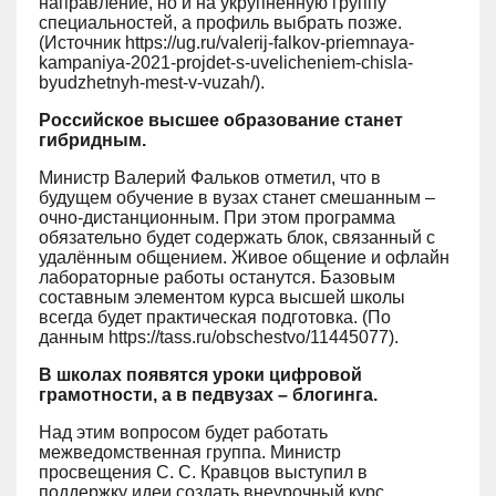
направление, но и на укрупнённую группу
специальностей, а профиль выбрать позже.
(Источник https://ug.ru/valerij-falkov-priemnaya-
kampaniya-2021-projdet-s-uvelicheniem-chisla-
byudzhetnyh-mest-v-vuzah/).
Российское высшее образование станет
гибридным.
Министр Валерий Фальков отметил, что в
будущем обучение в вузах станет смешанным –
очно-дистанционным. При этом программа
обязательно будет содержать блок, связанный с
удалённым общением. Живое общение и офлайн
лабораторные работы останутся. Базовым
составным элементом курса высшей школы
всегда будет практическая подготовка. (По
данным https://tass.ru/obschestvo/11445077).
В школах появятся уроки цифровой
грамотности, а в педвузах – блогинга.
Над этим вопросом будет работать
межведомственная группа. Министр
просвещения С. С. Кравцов выступил в
поддержку идеи создать внеурочный курс