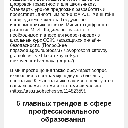
цифровой грамотности для школьников.
Стандарты уроков предложил разработать и
представить пилотным регионам А. Е. Хинштейн,
председатель комитета Госдумы по
информполитике и связи. Министр цифрового
развития М. И. Шадаев высказался о
необходимости внесения корректировок в
школьный курс ОБЖ, касающихся онлайн-
безопасности. (Подробнее
https://edu.gov.ru/press/3772/voprosami-cifrovoy-
gramotnosti-v-shkolah-zaymetsya-
mezhvedomstvennaya-gruppa/).
В Минпросвещения также обсуждают вопрос
включения в программу педвузов блогинга,
поскольку 90 % школьников активно пользуются
социальными сетями и эта тема актуальна.
(https://tass.ru/obschestvo/11482359).
5 главных трендов в сфере
профессионального
образования