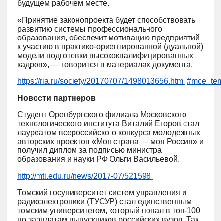
будущем рабочем месте.
«Принятие законопроекта будет способствовать
развитию системы профессионального
образования, обеспечит мотивацию предприятий
к участию в практико-ориентированной (дуальной)
модели подготовки высококвалифицированных
кадров», — говорится в материалах документа.
https://ria.ru/society/20170707/1498013656.html
#mce_tem
Новости партнеров
Студент Оренбургского филиала
Московского
технологического института
Виталий Егоров стал
лауреатом всероссийского конкурса молодежных
авторских проектов «Моя страна — моя Россия» и
получил диплом за подписью министра
образования и науки РФ Ольги Васильевой.
http://mti.edu.ru/news/2017-07/521598
Томский госуниверситет систем управления и
радиоэлектроники (ТУСУР)
стал единственным
томским университетом, который попал в топ-100
по зарплатам выпускников российских вузов. Так,