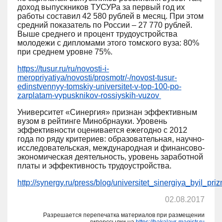
доход выпускников ТУСУРа за первый год их
работы составил 42 580 рублей в месяц. При этом
средний показатель по России – 27 770 рублей.
Выше среднего и процент трудоустройства
молодежи с дипломами этого
томского вуза: 80%
при среднем уровне 75%.
https://tusur.ru/ru/novosti-i-
meropriyatiya/novosti/prosmotr/-/novost-tusur-
edinstvennyy-tomskiy-universitet-v-top-100-po-
zarplatam-vypusknikov-rossiyskih-vuzov
Университет «Синергия»
признан эффективным
вузом в рейтинге Минобрнауки. Уровень
эффективности оценивается ежегодно с 2012
года по ряду критериев: образовательная, научно-
исследовательская, международная и финансово-
экономическая деятельность, уровень заработной
платы и эффективность трудоустройства.
http://synergy.ru/press/blog/universitet_sinergiya_byil_
02.08.2017
Разрешается перепечатка материалов при размещении
гиперссылки на
https://bakalavr-magistr.ru