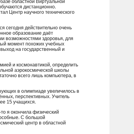
 базе областной Виртуальной
обучаются дистанционно.
тал Центр научного технического
ся сегодня действительно очень
онное образование даёт
ыми возможностями здоровья, для
нный момент похожих учебных
 выход на государственный и
мией и космонавтикой, определить
альной аэрокосмической школы
таточно всего лишь компьютера, в
твующих в олимпиаде увеличилось в
ённых, перспективных. Учитель
ее 15 учащихся.
а-то я окончила физический
пособные. С большой
осмический центр в областной