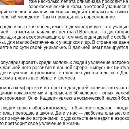
Уже несколько лет эта олимпиада проходит на
аэрокосмической школы, в которой учащиеся 
ривлечения внимания молодых людей к тайнам галактики с
нологий молодежи. Там и проводилось соревнование.
среде и высокая посещаемость демонстрируют, что учащие
ией, – отметила начальник центра Л.Волкова, – а дистанци
 загадки для всех желающих, в том числе для детей с особ
ны, для малообеспеченных учащихся и др. В стране на да
риятие по сути своей уникально. В дальнейшем планируется
популяризировать среди молодых людей увлечение астроно
х дальнейшего развития в данной сфере. Выпускник Вирту
для изучения астрономии сегодня не нужен и телескоп. Дос
ассматривать все области космоса.
смоса комфортен и интересен для детей, количество учас
дними показателями и превысило 50 человек – юных, увлеч
 астрономии Юлия Кадевич увлекла космической наукой бол
 людям свою любовь к космосу, – объясняет педагог, – когд
 стала, преподаю в школе. Дети у нас — любознательные, с
к по изучению астрономии, с удовольствием ездят в аэрок
то претворит своё увлечение в жизнь.