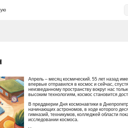
ную
н
Апрель – месяц космический. 55 лет назад им
впервые отправился в космос и сейчас, спуст
неизведанному пространству вокруг нас тольк
высоким технологиям, космос становится дост
В преддверии Дня космонавтики в Днепропет
начинающих астрономов, в ходе которого деся
гимназий, техникумов, колледжей области пок
исследовании космоса.