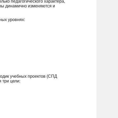
лько педагогического характера,
оры динамично изменяются и
ных уровнях:
тодик учебных проектов (СПД
 три цели: