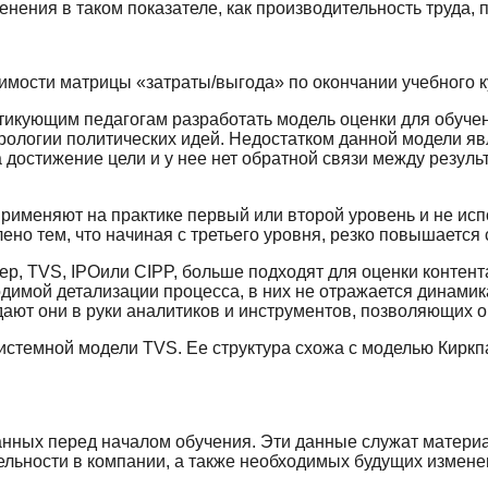
нения в таком показателе, как производительность труда, 
мости матрицы «затраты/выгода» по окончании учебного к
тикующим педагогам разработать модель оценки для обуче
рологии политических идей. Недостатком данной модели явл
 достижение цели и у нее нет обратной связи между резул
рименяют на практике первый или второй уровень и не ис
ено тем, что начиная с третьего уровня, резко повышается
р, TVS, IPOили CIPP, больше подходят для оценки контент
одимой детализации процесса, в них не отражается динами
дают они в руки аналитиков и инструментов, позволяющих 
стемной модели TVS. Ее структура схожа с моделью Киркпа
анных перед началом обучения. Эти данные служат матери
ельности в компании, а также необходимых будущих измене