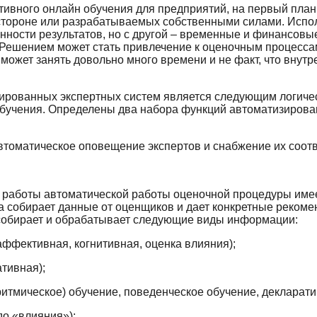
ативного онлайн обучения для предприятий, на первый пла
стороне или разрабатываемых собственными силами. Испо
нности результатов, но с другой – временные и финансовы
 Решением может стать привлечение к оценочным процесса
 может занять довольно много времени и не факт, что внутр
зированных экспертных систем является следующим логиче
обучения. Определены два набора функций автоматизирова
втоматическое оповещение экспертов и снабжение их соот
 работы автоматической работы оценочной процедуры име
а собирает данные от оценщиков и дает конкретные рекоме
 собирает и обрабатывает следующие виды информации:
аффективная, когнитивная, оценка влияния);
тивная);
ритмическое) обучение, поведенческое обучение, декларати
до «влияния»);