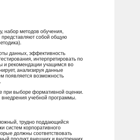
, набор методов обучения,
ия представляют собой общую
етодика).
боты данных, эффективность
тестирования, интерпретировать по
ы и рекомендации учащимся во
нирует, анализируя данные
тем появляется возможность
.
е при выборе формативной оценки.
и внедрения учебной программы.
сложный, трудно поддающийся
ки систем корпоративного
оторые должны соответствовать
тный продукт внешних и внутренних