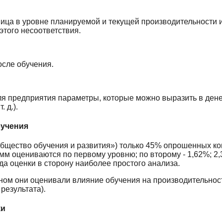
ица в уровне планируемой и текущей производительности 
того несоответствия.
осле обучения.
я предприятия параметры, которые можно выразить в дене
 д.).
бучения
щество обучения и развития») только 45% опрошенных к
м оцениваются по первому уровню; по второму - 1,62%; 2,3
да оценки в сторону наиболее простого анализа.
ном они оценивали влияние обучения на производительнос
результата).
ки