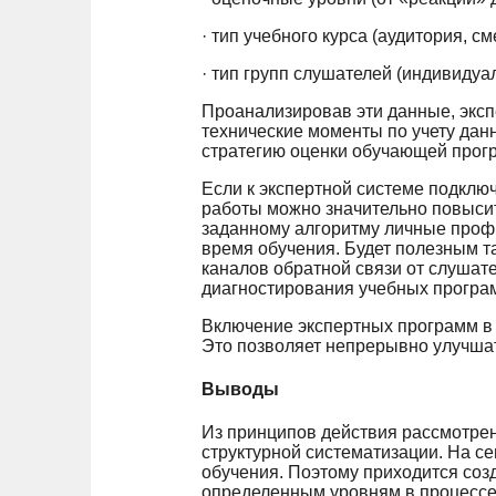
· тип учебного курса (аудитория, с
· тип групп слушателей (индивидуа
Проанализировав эти данные, эксп
технические моменты по учету дан
стратегию оценки обучающей прогр
Если к экспертной системе подклю
работы можно значительно повысит
заданному алгоритму личные проф
время обучения. Будет полезным т
каналов обратной связи от слушате
диагностирования учебных програм
Включение экспертных программ в
Это позволяет непрерывно улучшат
Выводы
Из принципов действия рассмотрен
структурной систематизации. На с
обучения. Поэтому приходится соз
определенным уровням в процессе 