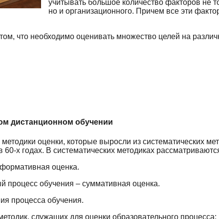
учитывать большое количество факторов не то
но и организационного. Причем все эти факт
 том, что необходимо оценивать множество целей на различ
ном дистанционном обучении
етодики оценки, которые выросли из систематических ме
 60-х годах. В систематических методиках рассматриваются
 формативная оценка.
й процесс обучения – суммативная оценка.
ния процесса обучения.
методик, служащих для оценки образовательного процесса: