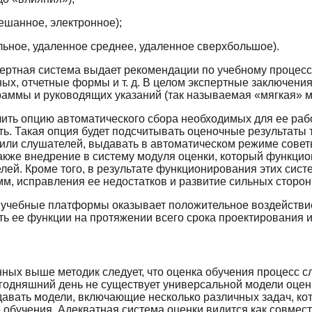
мешанное, электронное);
льное, удаленное среднее, удаленное сверхбольшое).
ертная система выдает рекомендации по учебному процессу
ных, отчетные формы и т. д. В целом экспертные заключен
аммы и руководящих указаний (так называемая «мягкая» м
чить опцию автоматического сбора необходимых для ее ра
ь. Такая опция будет подсчитывать оценочные результаты 
или слушателей, выдавать в автоматическом режиме совет
акже внедрение в систему модуля оценки, который функцио
лей. Кроме того, в результате функционирования этих сис
м, исправления ее недостатков и развитие сильных сторон
 учебные платформы оказывает положительное воздействи
ь ее функции на протяжении всего срока проектирования 
ных выше методик следует, что оценка обучения процесс 
егодняшний день не существует универсальной модели оцен
давать модели, включающие несколько различных задач, к
обучения. Адекватная система оценки видится как совмес