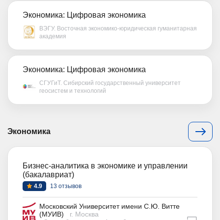
Экономика: Цифровая экономика
ВЭГУ. Восточная экономико-юридическая гуманитарная
академия
Экономика: Цифровая экономика
СГУГиТ. Сибирский государственный университет
геосистем и технологий
Экономика
Бизнес-аналитика в экономике и управлении
(бакалавриат)
4.9
13 отзывов
Московский Университет имени С.Ю. Витте
(МУИВ)
г. Москва
дистан