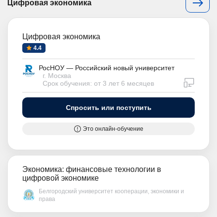
Цифровая экономика
Цифровая экономика
4.4
РосНОУ — Российский новый университет
г. Москва
дистан
Срок обучения: от 3 лет 6 месяцев
Спросить или поступить
Это онлайн-обучение
Экономика: финансовые технологии в
цифровой экономике
Белгородский университет кооперации, экономики и
права