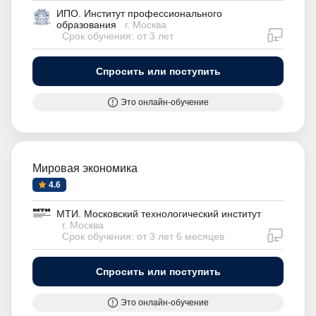
ИПО. Институт профессионального
образования
г. Москва
дистан
Срок обучения: от 3 лет
Спросить или поступить
Это онлайн-обучение
Мировая экономика
4.6
МТИ. Московский технологический институт
г. Москва
дистан
Срок обучения: от 3 лет 6 месяцев
Спросить или поступить
Это онлайн-обучение