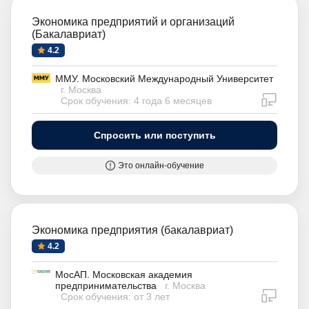
Экономика предприятий и организаций
(Бакалавриат)
4.2
ММУ. Московский Международный Университет
г. Москва
дистан
Срок обучения: 4 года 6 месяцев
Спросить или поступить
Это онлайн-обучение
Экономика предприятия (бакалавриат)
4.2
МосАП. Московская академия
предпринимательства
г. Москва
дистан
Срок обучения: от 3 лет