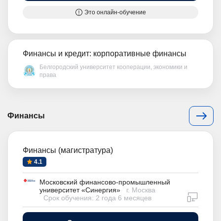
Это онлайн-обучение
Финансы и кредит: корпоративные финансы
Белгородский университет кооперации, экономики и
права
Финансы
Финансы (магистратура)
4.1
Московский финансово-промышленный
университет «Синергия»
г. Москва
дистан
Срок обучения: 2 года 6 месяцев