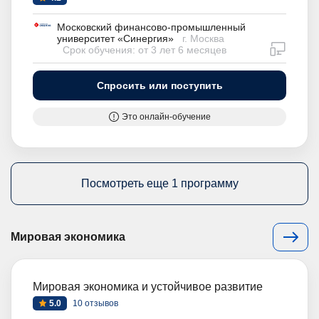
Московский финансово-промышленный
университет «Синергия»
г. Москва
дистан
Срок обучения: от 3 лет 6 месяцев
Спросить или поступить
Это онлайн-обучение
Посмотреть еще 1 программу
Мировая экономика
Мировая экономика и устойчивое развитие
5.0
10 отзывов