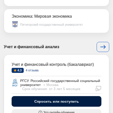
Экономика: Мировая экономика
Пятигорский государственный университет
Учет и финансовый анализ
Учет и финансовый контроль (бакалавриат)
4.3
4 отзыва
РГСУ. Российский государственный социальный
университет
г. Москва
дистан
Срок обучения: от 3 лет 5 месяцев
Спросить или поступить
Это онлайн-обучение