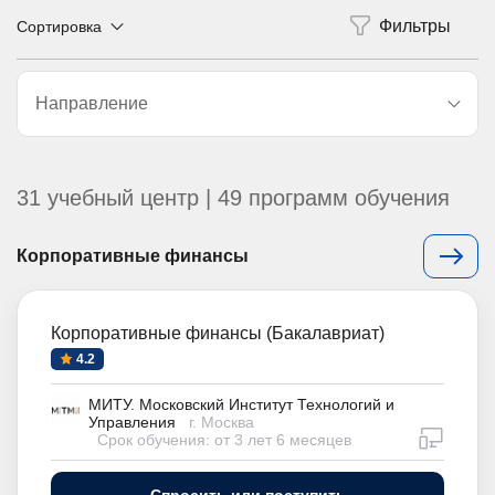
Сортировка
Направление
31 учебный центр | 49 программ обучения
Корпоративные финансы
Корпоративные финансы (Бакалавриат)
4.2
МИТУ. Московский Институт Технологий и
Управления
г. Москва
дистан
Срок обучения: от 3 лет 6 месяцев