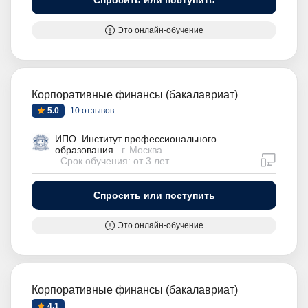
Спросить или поступить
Это онлайн-обучение
Корпоративные финансы (бакалавриат)
5.0
10 отзывов
ИПО. Институт профессионального
образования
г. Москва
дистан
Срок обучения: от 3 лет
Спросить или поступить
Это онлайн-обучение
Корпоративные финансы (бакалавриат)
4.1