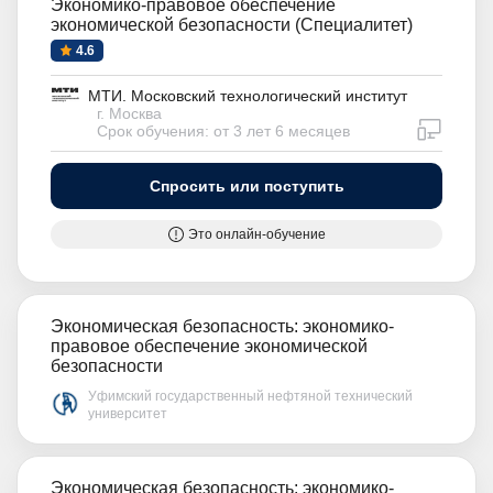
Экономико-правовое обеспечение
экономической безопасности (Специалитет)
4.6
МТИ. Московский технологический институт
г. Москва
дистан
Срок обучения: от 3 лет 6 месяцев
Спросить или поступить
Это онлайн-обучение
Экономическая безопасность: экономико-
правовое обеспечение экономической
безопасности
Уфимский государственный нефтяной технический
университет
Экономическая безопасность: экономико-