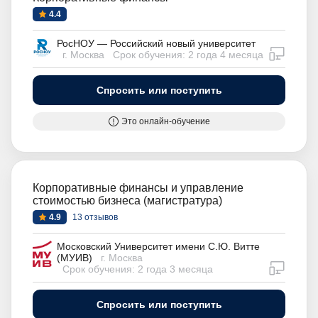
4.4
РосНОУ — Российский новый университет
дистан
г. Москва
Срок обучения: 2 года 4 месяца
Спросить или поступить
Это онлайн-обучение
Корпоративные финансы и управление
стоимостью бизнеса (магистратура)
4.9
13 отзывов
Московский Университет имени С.Ю. Витте
(МУИВ)
г. Москва
дистан
Срок обучения: 2 года 3 месяца
Спросить или поступить