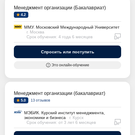
Менеджмент организации (Бакалавриат)
4.2
ММУ. Московский Международный Университет
г. Москва
дистан
Срок обучения: 4 года 6 месяцев
Спросить или поступить
Это онлайн-обучение
Менеджмент организации (бакалавриат)
5.0
13 отзывов
МЭБИК. Курский институт менеджмента,
экономики и бизнеса
г. Курск
дистан
Срок обучения: от 3 лет 6 месяцев