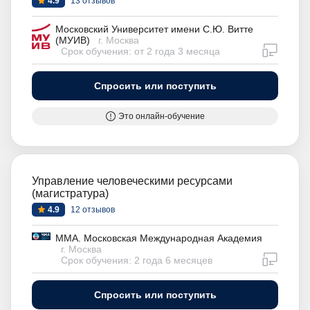
4.9
13 отзывов
Московский Университет имени С.Ю. Витте
(МУИВ)
г. Москва
дистан
Срок обучения: от 2 года 3 месяца
Спросить или поступить
Это онлайн-обучение
Управление человеческими ресурсами
(магистратура)
4.9
12 отзывов
ММА. Московская Международная Академия
г. Москва
дистан
Срок обучения: 2 года 6 месяцев
Спросить или поступить