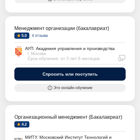
Менеджмент организации (бакалавриат)
5.0
4 отзыва
АУП. Академия управления и производства
г. Москва
дистан
Срок обучения: от 3 лет 6 месяцев
Спросить или поступить
Это онлайн-обучение
Организационный менеджмент (Бакалавриат)
4.2
МИТУ. Московский Институт Технологий и