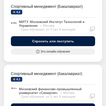
Спортивный менеджмент (Бакалавриат)
4.2
МИТУ. Московский Институт Технологий и
Управления
г. Москва
дистан
Срок обучения: от 3 лет 6 месяцев
Спросить или поступить
Это онлайн-обучение
Спортивный менеджмент (бакалавриат)
4.1
Московский финансово-промышленный
университет «Синергия»
г. Москва
дистан
Срок обучения: от 3 лет 6 месяцев