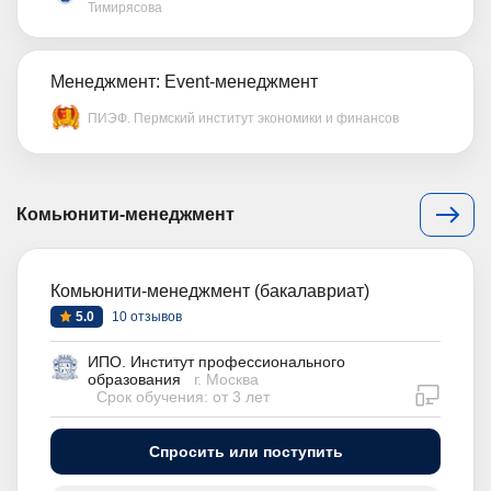
Тимирясова
Менеджмент: Event-менеджмент
ПИЭФ. Пермский институт экономики и финансов
Комьюнити-менеджмент
Комьюнити-менеджмент (бакалавриат)
5.0
10 отзывов
ИПО. Институт профессионального
образования
г. Москва
дистан
Срок обучения: от 3 лет
Спросить или поступить