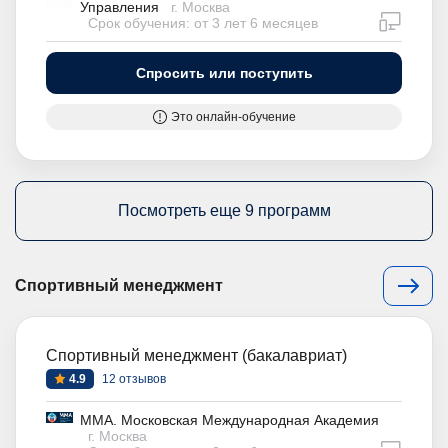
Управления
г. Москва
дистан
Срок обучения: от 3 лет 6 месяцев
Спросить или поступить
Это онлайн-обучение
Посмотреть еще 9 программ
Спортивный менеджмент
Спортивный менеджмент (бакалавриат)
4.9
12 отзывов
ММА. Московская Международная Академия
г. Москва
дистан