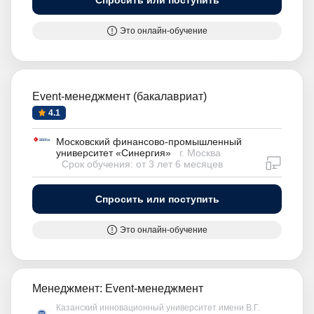
Спросить или поступить
Это онлайн-обучение
Event-менеджмент (бакалавриат)
4.1
Московский финансово-промышленный
университет «Синергия»
г. Москва
дистан
Срок обучения: от 3 лет 6 месяцев
Спросить или поступить
Это онлайн-обучение
Менеджмент: Event-менеджмент
Казанский инновационный университет имени В.Г.