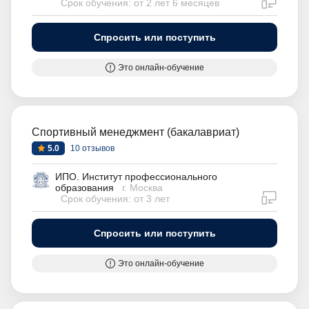
Срок обучения: от 2 лет 6 месяцев
Спросить или поступить
Это онлайн-обучение
Спортивный менеджмент (бакалавриат)
5.0
10 отзывов
ИПО. Институт профессионального
образования
г. Москва
дистан
Срок обучения: от 3 лет
Спросить или поступить
Это онлайн-обучение