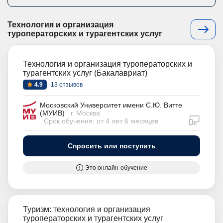
Технология и организация
туроператорских и турагентских услуг
Технология и организация туроператорских и
турагентских услуг (Бакалавриат)
4.9
13 отзывов
Московский Университет имени С.Ю. Витте
(МУИВ)
г. Москва
дистан
Срок обучения: от 4 лет 6 месяцев
Спросить или поступить
Это онлайн-обучение
Туризм: технология и организация
туроператорских и турагентских услуг