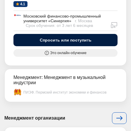
4.1
Московский финансово-промышленный
университет «Синергия»
г. Москва
дистан
Срок обучения: от 3 лет 6 месяцев
Спросить или поступить
Это онлайн-обучение
Менеджмент: Менеджмент в музыкальной
индустрии
ПИЭФ. Пермский институт экономики и финансов
Менеджмент организации