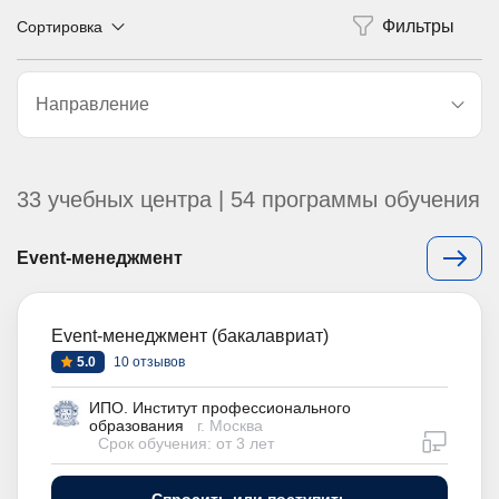
Сортировка
Направление
33 учебных центра | 54 программы обучения
Event-менеджмент
Event-менеджмент (бакалавриат)
5.0
10 отзывов
ИПО. Институт профессионального
образования
г. Москва
дистан
Срок обучения: от 3 лет