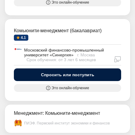
Это онлайн-обучение
Комьюнити-менеджмент (бакалавриат)
4.1
Московский финансово-промышленный
университет «Синергия»
г. Москва
дистан
Срок обучения: от 3 лет 6 месяцев
Спросить или поступить
Это онлайн-обучение
Менеджмент: Комьюнити-менеджмент
ПИЭФ. Пермский институт экономики и финансов