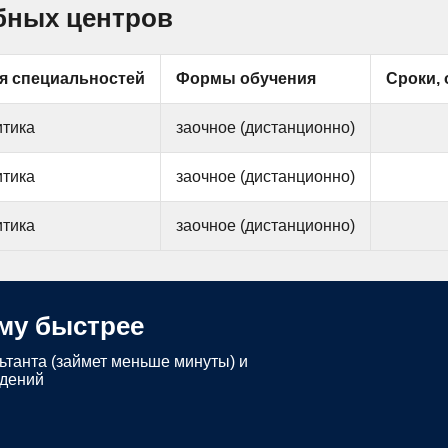
бных центров
я специальностей
Формы обучения
Сроки, 
итика
заочное (дистанционно)
итика
заочное (дистанционно)
итика
заочное (дистанционно)
му быстрее
ьтанта (займет меньше минуты) и
едений