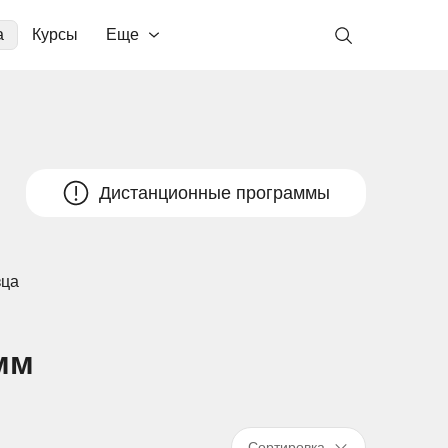
а
Курсы
Еще
Дистанционные программы
зца
мм
Сортировка