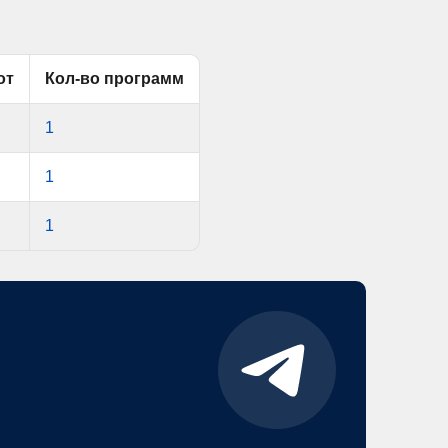
от
Кол-во программ
1
1
1