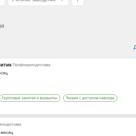
ия
литик
Профпереподготовка
есяц
Групповые занятия и воркшопы
Теория с доступом навсегда
еподготовка
в месяц