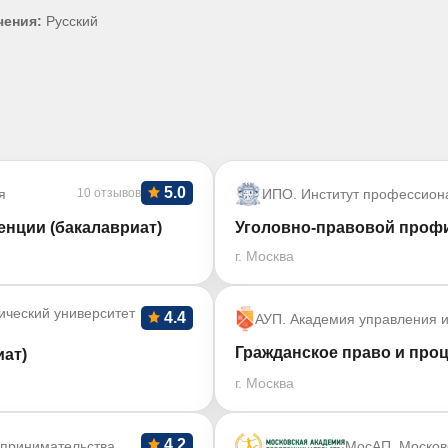
чения:
Русский
5.0
я
10 отзывов
ИПО. Институт профессион
нции (бакалавриат)
Уголовно-правовой профи
г. Москва
ический университет
4.4
АУП. Академия управления и
Гражданское право и проц
ат)
г. Москва
4.2
дпринимательства
МосАП. Москов