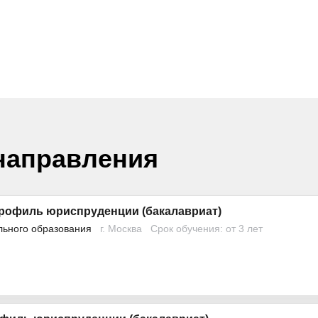
направления
рофиль юриспруденции (бакалавриат)
льного образования
г. Москва
Срок обучения: от 3 лет