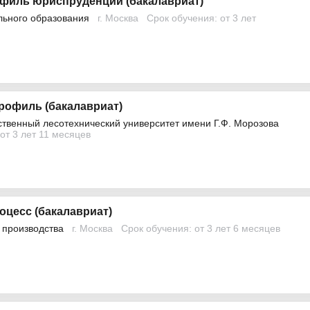
филь юриспруденции (бакалавриат)
льного образования
г. Москва
Срок обучения: от 3 лет
рофиль (бакалавриат)
ственный лесотехнический университет имени Г.Ф. Морозова
от 3 лет 11 месяцев
оцесс (бакалавриат)
 производства
г. Москва
Срок обучения: от 3 лет 6 месяцев