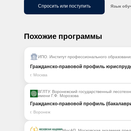
Спросить или поступить
Язык обу
Похожие программы
ИПО. Институт профессионального образовани
Гражданско-правовой профиль юриспруде
г. Москва
ВГЛТУ. Воронежский государственный лесотехн
имени Г.Ф. Морозова
Гражданско-правовой профиль (бакалаври
г. Воронеж
МосАП. Московская академия пре