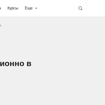
а
Курсы
Еще
я
ионно в