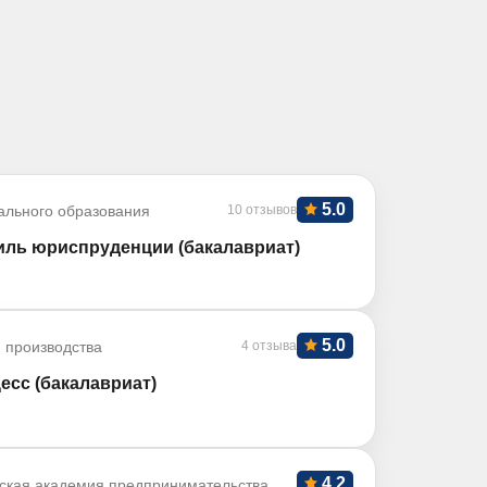
5.0
ального образования
10 отзывов
ль юриспруденции (бакалавриат)
5.0
 производства
4 отзыва
есс (бакалавриат)
4.2
ская академия предпринимательства