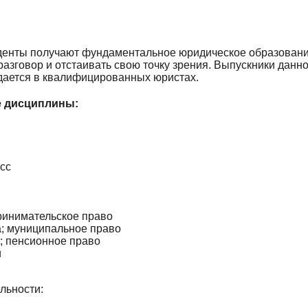
денты получают фундаментальное юридическое образование
 разговор и отстаивать свою точку зрения. Выпускники дан
уждается в квалифицированных юристах.
 дисциплины:
сс
ринимательское право
; муниципальное право
; пенсионное право
и
льности: