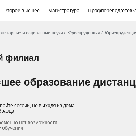
Второе высшее
Магистратура
Профпереподготовк
анитарные и социальные науки
Юриспруденция
Юриспруденци
ий филиал
шее образование дистанц
вайте сессии, не выходя из дома.
бразца
ременно нет возможности.
у обучения