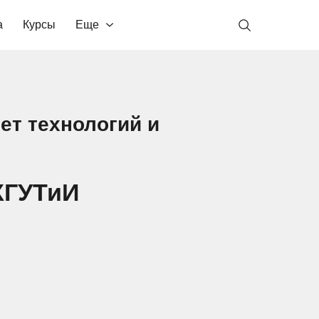
а
Курсы
Еще
ет технологий и
КГУТиИ