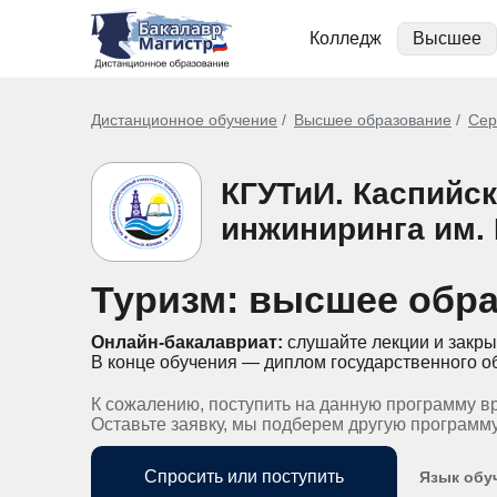
Колледж
Высшее
Дистанционное обучение
Высшее образование
Сер
КГУТиИ. Каспийс
инжиниринга им.
Туризм: высшее обр
Онлайн-бакалавриат:
слушайте лекции и закры
В конце обучения — диплом государственного о
К сожалению, поступить на данную программу в
Оставьте заявку, мы подберем другую программ
Спросить или поступить
Язык обу