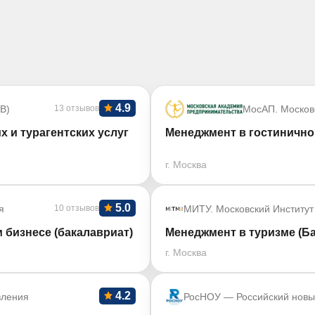
4.9
В)
13 отзывов
МосАП. Москов
х и турагентских услуг
Менеджмент в гостинично
г. Москва
5.0
я
10 отзывов
МИТУ. Московский Институт
 бизнесе (бакалавриат)
Менеджмент в туризме (Б
г. Москва
4.2
вления
РосНОУ — Российский новы