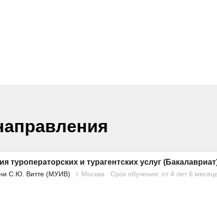
направления
ия туроператорских и турагентских услуг (Бакалавриат
ни С.Ю. Витте (МУИВ)
г. Москва
Срок обучения: от 4 лет 6 месяц