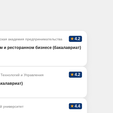
4.2
ская академия предпринимательства
м и ресторанном бизнесе (бакалавриат)
4.2
 Технологий и Управления
акалавриат)
4.4
й университет