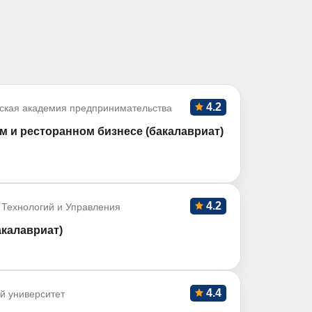
4.2
ская академия предпринимательства
м и ресторанном бизнесе (бакалавриат)
4.2
 Технологий и Управления
акалавриат)
4.4
й университет