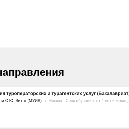
направления
ия туроператорских и турагентских услуг (Бакалавриат
ни С.Ю. Витте (МУИВ)
г. Москва
Срок обучения: от 4 лет 6 месяц