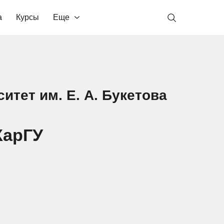
а
Курсы
Еще
итет им. Е. А. Букетова
КарГУ