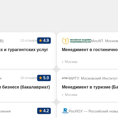
4.9
В)
13 отзывов
МосАП. Москов
х и турагентских услуг
Менеджмент в гостинично
г. Москва
5.0
я
10 отзывов
МИТУ. Московский Институт
 бизнесе (бакалавриат)
Менеджмент в туризме (Б
г. Москва
4.2
вления
РосНОУ — Российский новы