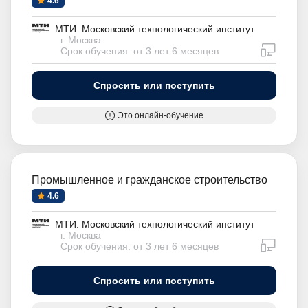
4.6
МТИ. Московский технологический институт
г. Москва
дистан
Срок обучения: от 3 лет 6 месяцев
Спросить или поступить
Это онлайн-обучение
Промышленное и гражданское строительство
4.6
МТИ. Московский технологический институт
г. Москва
дистан
Срок обучения: от 3 лет 6 месяцев
Спросить или поступить