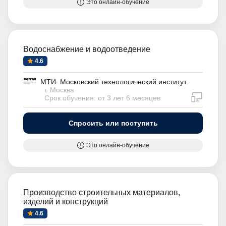
Это онлайн-обучение
Водоснабжение и водоотведение
4.6
МТИ. Московский технологический институт
г. Москва
дистан
Срок обучения: от 3 лет 6 месяцев
Спросить или поступить
Это онлайн-обучение
Производство строительных материалов,
изделий и конструкций
4.6