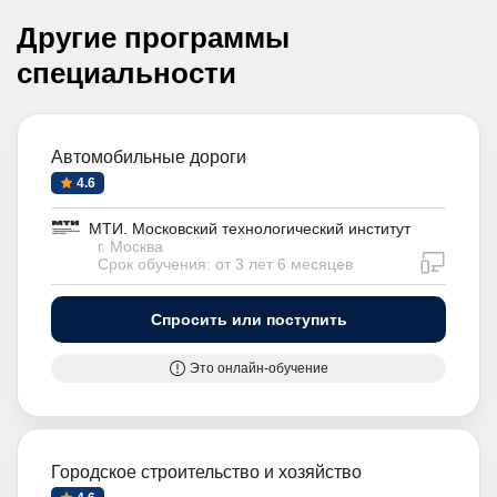
Другие программы
специальности
Автомобильные дороги
4.6
МТИ. Московский технологический институт
г. Москва
дистан
Срок обучения: от 3 лет 6 месяцев
Спросить или поступить
Это онлайн-обучение
Городское строительство и хозяйство