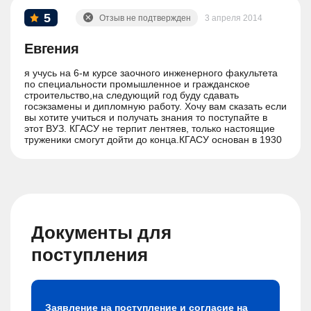
5
Отзыв не подтвержден
3 апреля 2014
Евгения
я учусь на 6-м курсе заочного инженерного факультета
по специальности промышленное и гражданское
строительство,на следующий год буду сдавать
госэкзамены и дипломную работу. Хочу вам сказать если
вы хотите учиться и получать знания то поступайте в
этот ВУЗ. КГАСУ не терпит лентяев, только настоящие
труженики смогут дойти до конца.КГАСУ основан в 1930
году. Когда я поступала в вуз сначала он назывался
КИСИ, когда я училась его переименовали КГАСА
(академия) и надеюсь, что я его закончу с названием
КГАСУ.
Документы для
поступления
Заявление на поступление и согласие на