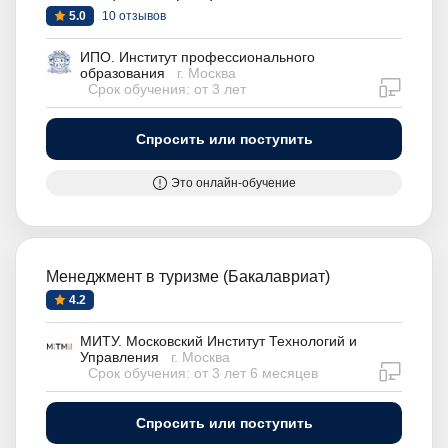
5.0
10 отзывов
ИПО. Институт профессионального
образования
г. Москва
дистан
Срок обучения: от 3 лет
Спросить или поступить
Это онлайн-обучение
Менеджмент в туризме (Бакалавриат)
4.2
МИТУ. Московский Институт Технологий и
Управления
г. Москва
дистан
Срок обучения: от 3 лет 6 месяцев
Спросить или поступить