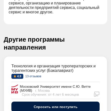
сервисе, организацию и планирование
деятельности предприятий сервиса, социальный
сервис и многое другое.
Другие программы
направления
Технология и организация туроператорских и
турагентских услуг (Бакалавриат)
4.9
13 отзывов
Московский Университет имени С.Ю. Витте
(МУИВ)
г. Москва
дистан
Срок обучения: от 4 лет 6 месяцев
Спросить или поступить