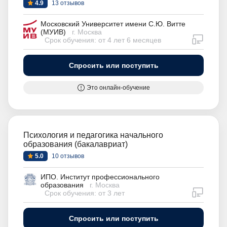
4.9
13 отзывов
Московский Университет имени С.Ю. Витте
(МУИВ)
г. Москва
дистан
Срок обучения: от 4 лет 6 месяцев
Спросить или поступить
Это онлайн-обучение
Психология и педагогика начального
образования (бакалавриат)
5.0
10 отзывов
ИПО. Институт профессионального
образования
г. Москва
дистан
Срок обучения: от 3 лет
Спросить или поступить