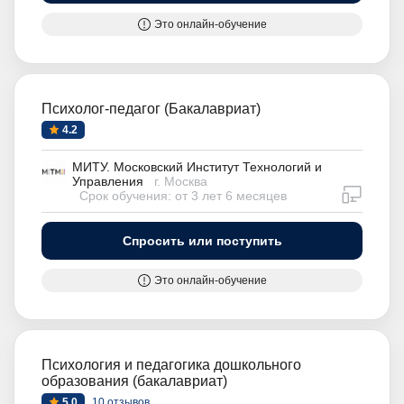
Это онлайн-обучение
Психолог-педагог (Бакалавриат)
4.2
МИТУ. Московский Институт Технологий и
Управления
г. Москва
дистан
Срок обучения: от 3 лет 6 месяцев
Спросить или поступить
Это онлайн-обучение
Психология и педагогика дошкольного
образования (бакалавриат)
5.0
10 отзывов