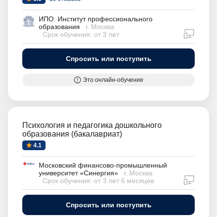
ИПО. Институт профессионального
образования
г. Москва
дистан
Срок обучения: от 3 лет
Спросить или поступить
Это онлайн-обучение
Психология и педагогика дошкольного
образования (бакалавриат)
4.1
Московский финансово-промышленный
университет «Синергия»
г. Москва
дистан
Срок обучения: от 3 лет 6 месяцев
Спросить или поступить