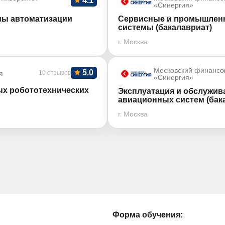
4.1
«Синергия»
мы автоматизации
Сервисные и промышленн
системы (бакалавриат)
г. Москва
Московский финансо
5.0
я
10 отзывов
«Синергия»
ых робототехнических
Эксплуатация и обслужив
авиационных систем (бак
г. Москва
Форма обучения: