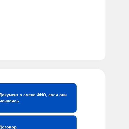
Документ о смене ФИО, если они
менялись
Договор