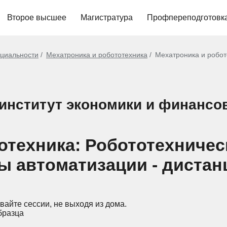
Второе высшее
Магистратура
Профпереподготовк
циальности
Мехатроника и робототехника
Мехатроника и робот
институт экономики и финансо
отехника: Робототехничес
ы автоматизации - диста
вайте сессии, не выходя из дома.
бразца