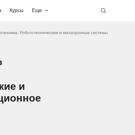
а
Курсы
Еще
отехника: Робототехнические и мехатронные системы
в
кие и
нционное