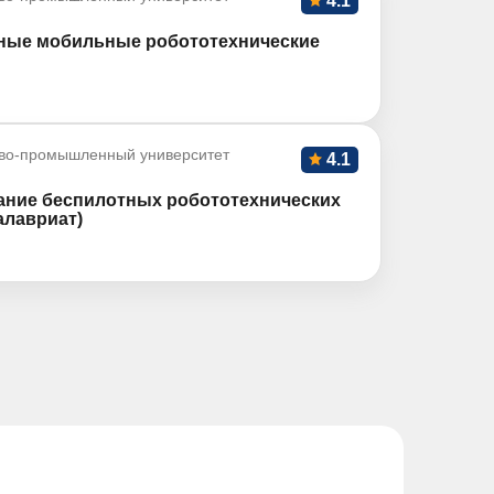
4.1
ые мобильные робототехнические
во-промышленный университет
4.1
ание беспилотных робототехнических
алавриат)