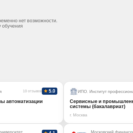
ременно нет возможности.
у обучения
5.0
я
10 отзывов
ИПО. Институт профессион
мы автоматизации
Сервисные и промышленн
системы (бакалавриат)
г. Москва
ниверситет
Московский финансо