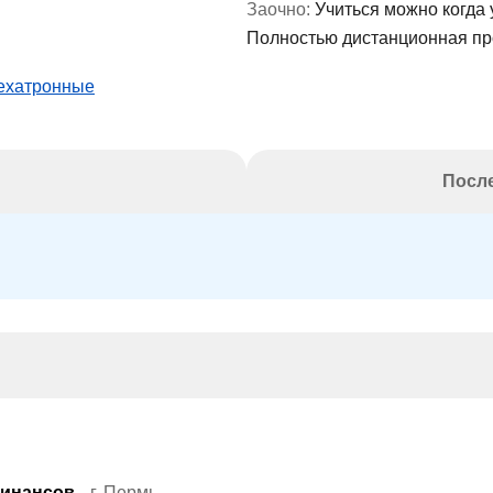
Заочно:
Учиться можно когда 
Полностью дистанционная п
мехатронные
После
финансов
г. Пермь