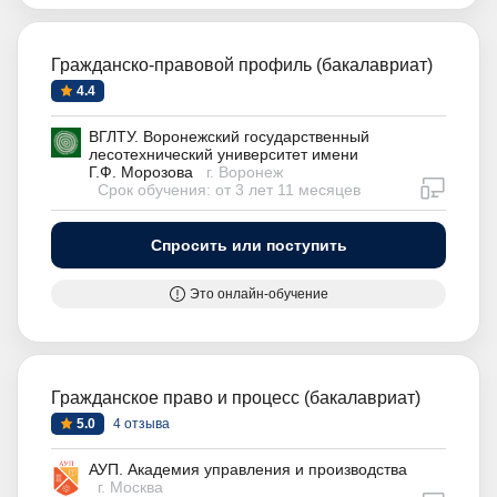
Гражданско-правовой профиль (бакалавриат)
4.4
ВГЛТУ. Воронежский государственный
лесотехнический университет имени
Г.Ф. Морозова
г. Воронеж
дистан
Срок обучения: от 3 лет 11 месяцев
Спросить или поступить
Это онлайн-обучение
Гражданское право и процесс (бакалавриат)
5.0
4 отзыва
АУП. Академия управления и производства
г. Москва