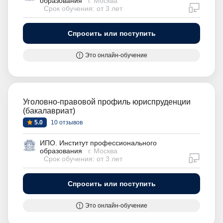
образования
г. Москва
дистан
Срок обучения: от 3 лет
Спросить или поступить
Это онлайн-обучение
Уголовно-правовой профиль юриспруденции
(бакалавриат)
5.0
10 отзывов
ИПО. Институт профессионального
образования
г. Москва
дистан
Срок обучения: от 3 лет
Спросить или поступить
Это онлайн-обучение