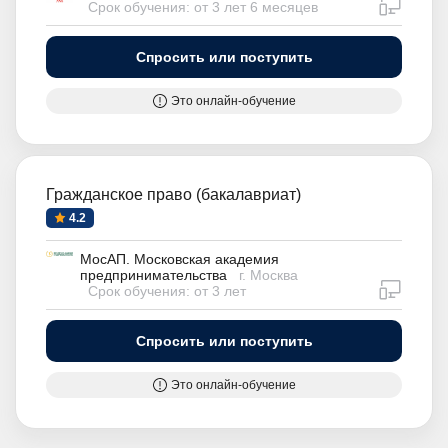
дистан
Срок обучения: от 3 лет 6 месяцев
Спросить или поступить
Это онлайн-обучение
Гражданское право (бакалавриат)
4.2
МосАП. Московская академия
предпринимательства
г. Москва
дистан
Срок обучения: от 3 лет
Спросить или поступить
Это онлайн-обучение