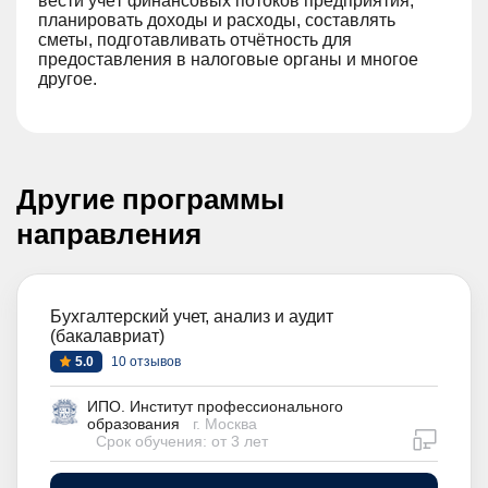
вести учёт финансовых потоков предприятия,
планировать доходы и расходы, составлять
сметы, подготавливать отчётность для
предоставления в налоговые органы и многое
другое.
Другие программы
направления
Бухгалтерский учет, анализ и аудит
(бакалавриат)
5.0
10 отзывов
ИПО. Институт профессионального
образования
г. Москва
дистан
Срок обучения: от 3 лет