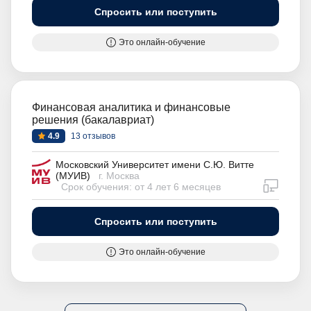
Спросить или поступить
Это онлайн-обучение
Финансовая аналитика и финансовые
решения (бакалавриат)
4.9
13 отзывов
Московский Университет имени С.Ю. Витте
(МУИВ)
г. Москва
дистан
Срок обучения: от 4 лет 6 месяцев
Спросить или поступить
Это онлайн-обучение