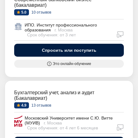
(бакалавриат)
5.0
10 отзывов
ИПО. Институт профессионального
образования
г. Москва
дистан
Срок обучения: от 3 лет
Спросить или поступить
Это онлайн-обучение
Бухгалтерский учет, анализ и аудит
(Бакалавриат)
4.9
13 отзывов
Московский Университет имени С.Ю. Витте
(МУИВ)
г. Москва
дистан
Срок обучения: от 4 лет 6 месяцев