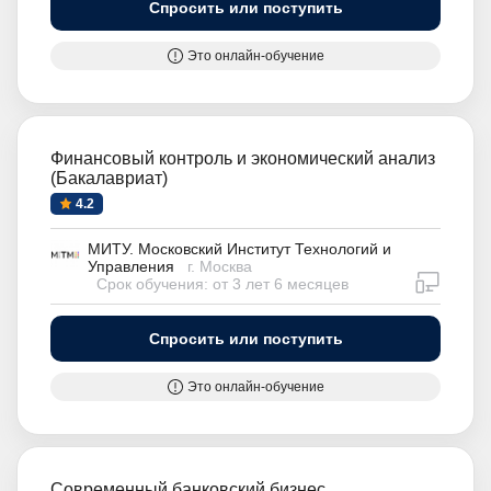
Спросить или поступить
Это онлайн-обучение
Финансовый контроль и экономический анализ
(Бакалавриат)
4.2
МИТУ. Московский Институт Технологий и
Управления
г. Москва
дистан
Срок обучения: от 3 лет 6 месяцев
Спросить или поступить
Это онлайн-обучение
Современный банковский бизнес