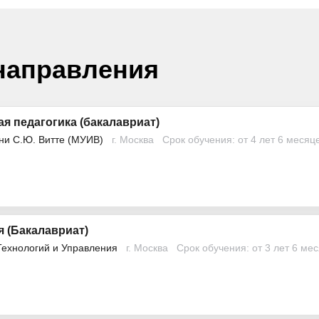
направления
я педагогика (бакалавриат)
ни С.Ю. Витте (МУИВ)
г. Москва
Срок обучения: от 4 лет 6 месяц
 (Бакалавриат)
Технологий и Управления
г. Москва
Срок обучения: от 3 лет 6 ме