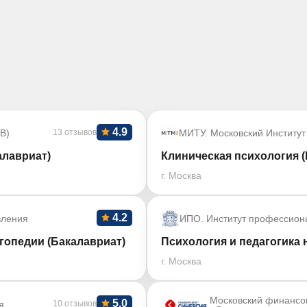
4.9
В)
13 отзывов
МИТУ. Московский Институт
алавриат)
Клиническая психология (
г. Москва
4.2
вления
ИПО. Институт профессион
гопедии (Бакалавриат)
Психология и педагогика 
г. Москва
Московский финансо
5.0
я
10 отзывов