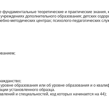
е фундаментальные теоретические и практические знания, 
учреждениях дополнительного образования; детских оздоро
бно-методических центрах; психолого-педагогических служб
ованием;
ражданство;
 уровне образования или об уровне образования и о квалиф
ации установленного образца.
влений и специальностей, код которых начинается на 44);