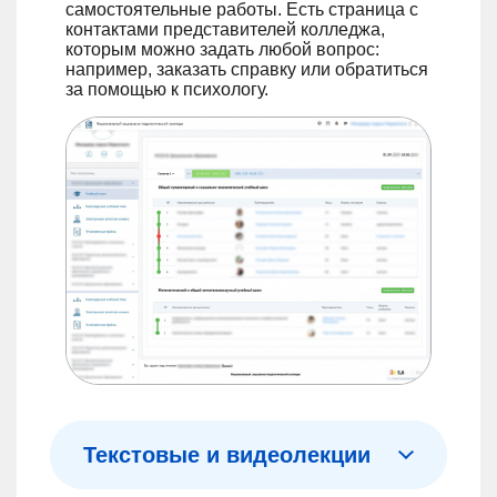
самостоятельные работы. Есть страница с
контактами представителей колледжа,
которым можно задать любой вопрос:
например, заказать справку или обратиться
за помощью к психологу.
Текстовые и видеолекции
Можно обучаться в том формате, который удобен именно вам. По текстовой версии удобно составлять конспекты. А в видео материал представлен наглядно, дополнен презентацией, схемами и таблицами.