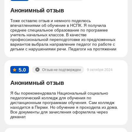
Анонимный отзыв
Тоже оставлю отзыв и немного поделюсь
впечатлениями об обучение в НСПК. Я получила
среднее специальное образование по программе
учитель начальных классов. В качестве
профессиональной переподготовке из предложенных
вариантов выбрала направление педагог по работе с
детьми с нарушениями речи. Педагоги на протяжении
всего обучения очень помогали в обучении, отвечали на
все вопросы и разъясняли все что было непонятно.
Практические задания иногда вызывали сложности но
все решаемо если чуть-чуть напрячься. Спасибо,
5.0
Отзыв не подтвержден
9 октября 2024
прекрасный опыт!
Анонимный отзыв
Я бы порекомендовала Национальный социально
педагогический колледж для обучения по
дистанционным программам обучения. Сам колледж
находится в Перми. Но обучение я проходила из дома.
Все документы для зачисления оформляла через
деканат.