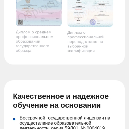
Диплом о среднем
Диплом о
профессиональном
профессиональной
образовании
переподготовке по
государственного
выбранной
образца
квалификации
Качественное и надежное
обучение на основании
Бессрочной государственной лицензии на
осуществление образовательной
деятельности, серия 59Л01, № 0004019