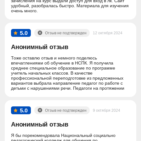
зачисления на курс выдали доступ для вход в лк. Сайт
удобный, разобралась быстро. Материала для изучения
очень много.
5.0
Отзыв не подтвержден
12 октября 2024
Анонимный отзыв
Тоже оставлю отзыв и немного поделюсь
впечатлениями об обучение в НСПК. Я получила
среднее специальное образование по программе
учитель начальных классов. В качестве
профессиональной переподготовке из предложенных
вариантов выбрала направление педагог по работе с
детьми с нарушениями речи. Педагоги на протяжении
всего обучения очень помогали в обучении, отвечали на
все вопросы и разъясняли все что было непонятно.
Практические задания иногда вызывали сложности но
все решаемо если чуть-чуть напрячься. Спасибо,
5.0
Отзыв не подтвержден
9 октября 2024
прекрасный опыт!
Анонимный отзыв
Я бы порекомендовала Национальный социально
педагогический колледж для обучения по