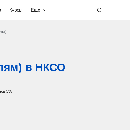
а
Курсы
Еще
лям)
слям) в НКСО
чка 3%