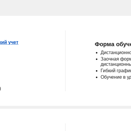
кий учет
Форма обуч
Дистанционно
Заочная форм
дистанционны
Гибкий графи
Обучение в у
)