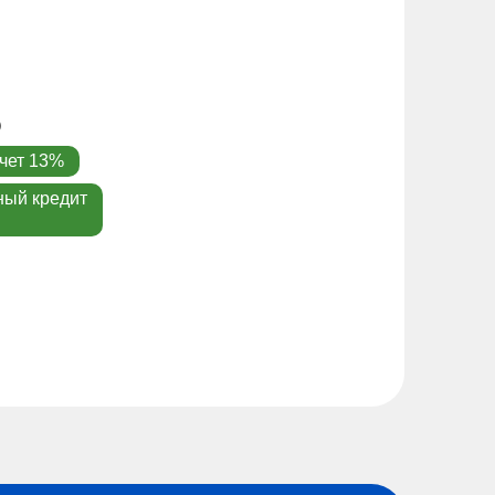
чет 13%
ный кредит