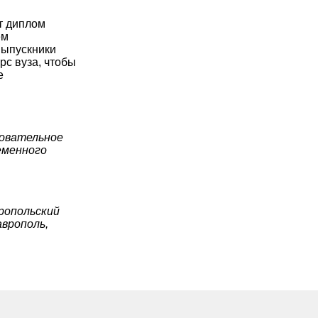
т диплом
ем
Выпускники
рс вуза, чтобы
е
зовательное
еменного
ропольский
аврополь,