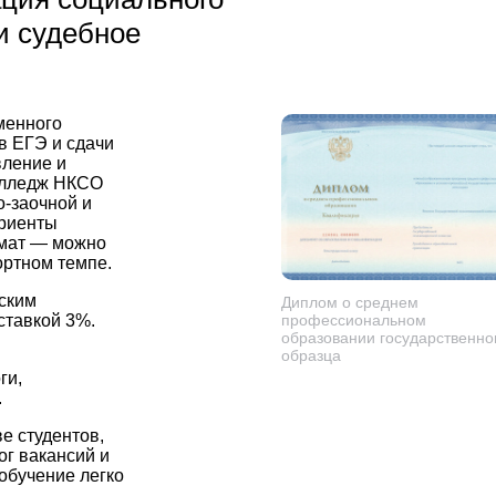
и судебное
менного
в ЕГЭ и сдачи
вление и
Колледж НКСО
о-заочной и
уриенты
мат — можно
фортном темпе.
ским
Диплом о среднем
ставкой 3%.
профессиональном
образовании государственно
образца
ги,
.
е студентов,
ог вакансий и
обучение легко