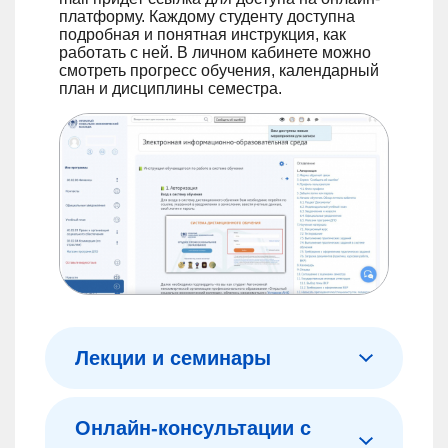
платформу. Каждому студенту доступна
подробная и понятная инструкция, как
работать с ней. В личном кабинете можно
смотреть прогресс обучения, календарный
план и дисциплины семестра.
Лекции и семинары
На странице каждой дисциплины есть ссылки на лекции и семинары. Их можно посмотреть в любое удобное время.
Онлайн-консультации с