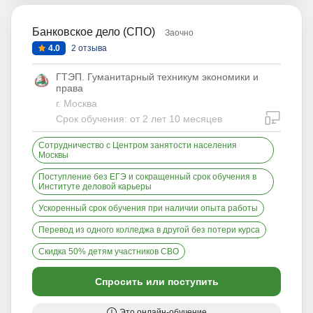
Банковское дело (СПО)
Заочно
4.0
2 отзыва
ГТЭП. Гуманитарный техникум экономики и
права
г. Москва
дистан
Срок обучения: от 2 лет 10 месяцев
Сотрудничество с Центром занятости населения
Москвы
Поступление без ЕГЭ и сокращенный срок обучения в
Институте деловой карьеры
Ускоренный срок обучения при наличии опыта работы
Перевод из одного колледжа в другой без потери курса
Скидка 50% детям участников СВО
Спросить или поступить
Это онлайн-обучение