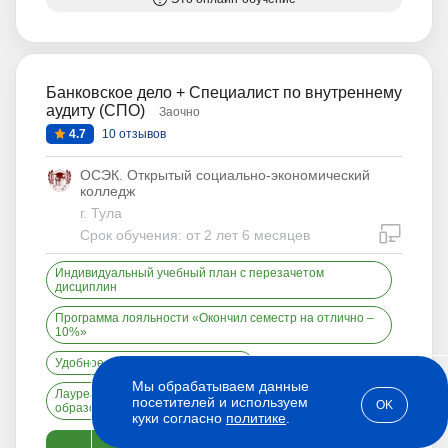
Банковское дело + Специалист по внутреннему
аудиту (СПО)
Заочно
4.7
10 отзывов
ОСЭК. Открытый социально-экономический
колледж
г. Тула
дистан
Срок обучения: от 2 лет 6 месяцев
Индивидуальный учебный план с перезачетом
дисциплин
Программа лояльности «Окончил семестр на отлично –
10%»
Удобное мобильное приложение
Мы обрабатываем данные
Лауреат Всероссийского конкурса «500 лучших
посетителей и используем
OK
образовательных организаций страны — 2024»
куки согласно
политике
.