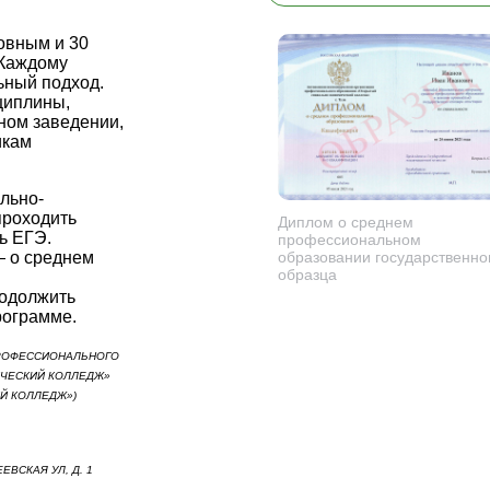
новным и 30
 Каждому
ьный подход.
циплины,
ном заведении,
икам
льно-
проходить
Диплом о среднем
ь ЕГЭ.
профессиональном
образовании государственно
— о среднем
образца
родолжить
рограмме.
РОФЕССИОНАЛЬНОГО
ЧЕСКИЙ КОЛЛЕДЖ»
Й КОЛЛЕДЖ»)
ЕЕВСКАЯ УЛ, Д. 1