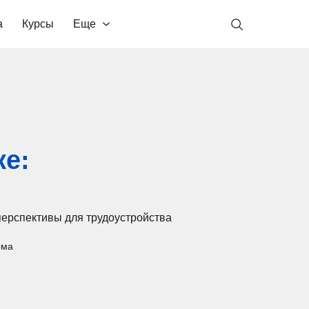
а
Курсы
Еще
ке:
перспективы для трудоустройства
ома