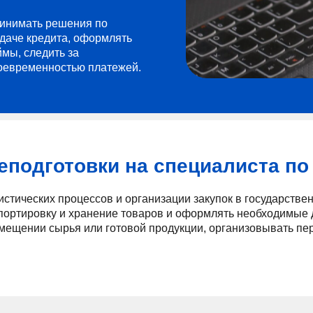
инимать решения по
даче кредита, оформлять
ймы, следить за
оевременностью платежей.
подготовки на специалиста по
истических процессов и организации закупок в государстве
спортировку и хранение товаров и оформлять необходимые 
мещении сырья или готовой продукции, организовывать пер