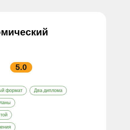
омический
5.0
ый формат
Два диплома
планы
той
чения