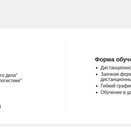
Форма обуч
Дистанционно
Заочная форм
го дела”
дистанционны
логистике”
Гибкий графи
Обучение в у
)