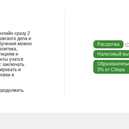
нлайн сразу 2
вского дела и
обучения можно
Рассрочка
алитика,
тициям и
Налоговый вы
енты учатся
Образователь
: заключать
ировать и
3% от Сбера
овки и
продолжить