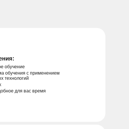
ения:
е обучение
а обучения с применением
х технологий
к
добное для вас время