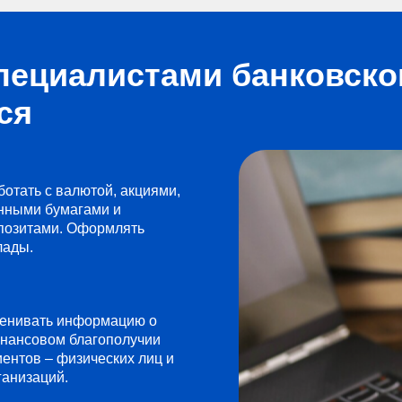
пециалистами банковског
ся
ботать с валютой, акциями,
нными бумагами и
позитами. Оформлять
лады.
енивать информацию о
нансовом благополучии
иентов – физических лиц и
ганизаций.