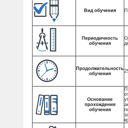
Вид обучения
П
Периодичность
О
обучения
д
Продолжительность
2
обучения
П
о
Основание
у
прохождения
а
обучения
п
з
к