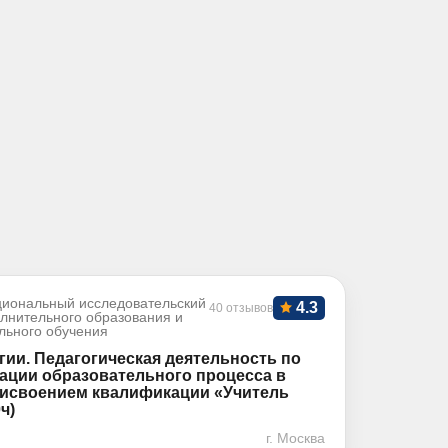
иональный исследовательский
4.3
40 отзывов
олнительного образования и
льного обучения
гии. Педагогическая деятельность по
ации образовательного процесса в
рисвоением квалификации «Учитель
ч)
г. Москва