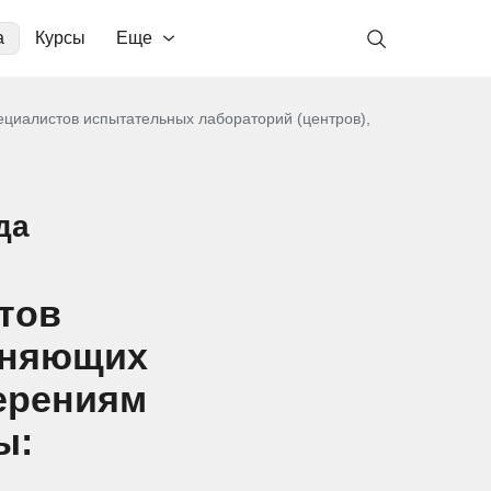
а
Курсы
Еще
циалистов испытательных лабораторий (центров),
да
тов
лняющих
ерениям
ы: