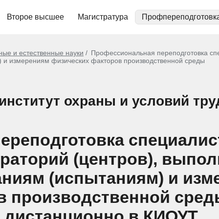
Второе высшее
Магистратура
Профпереподготовк
ные и естественные науки
Профессиональная переподготовка спе
 и измерениям физических факторов производственной среды
институт охраны и условий тру
ереподготовка специалис
раторий (центров), выпо
аниям (испытаниям) и изм
в производственной сред
 дистанционно в КИОУТ