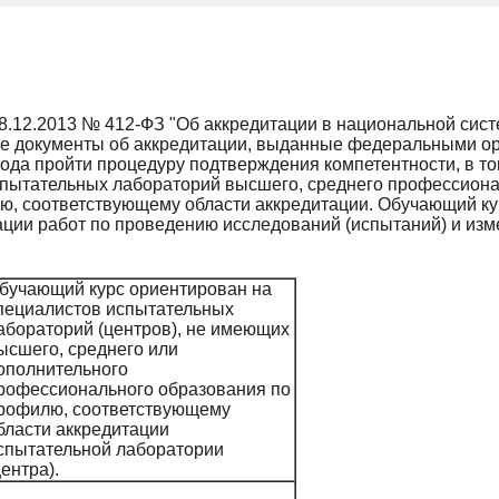
8.12.2013 № 412-ФЗ "Об аккредитации в национальной сист
 документы об аккредитации, выданные федеральными ор
года пройти процедуру подтверждения компетентности, в то
спытательных лабораторий высшего, среднего профессиона
, соответствующему области аккредитации. Обучающий ку
ации работ по проведению исследований (испытаний) и из
бучающий курс ориентирован на
пециалистов испытательных
абораторий (центров), не имеющих
ысшего, среднего или
ополнительного
рофессионального образования по
рофилю, соответствующему
бласти аккредитации
спытательной лаборатории
центра).