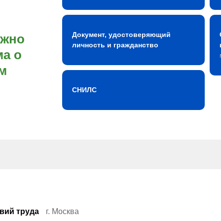
Документ, удостоверяющий
ожно
личность и гражданство
а о
м
СНИЛС
вий труда
г. Москва