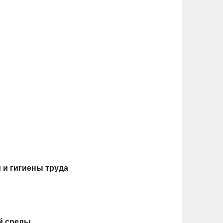
 и гигиены труда
й среды