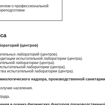
иплом о профессиональной
ереподготовке
са
бораторий (центров)
тельных лабораторий (центров).
дитации испытательной лаборатории (центра).
тельной лаборатории (центра).
испытательной лаборатории (центра).
ва испытательной лаборатории (центра).
миологического надзора, производственной санитарии
олучие населения.
труда.
ерения и оценка физических факторов производственно