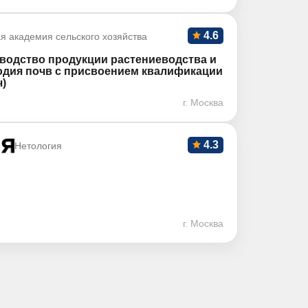
4.6
я академия сельского хозяйства
водство продукции растениеводства и
дия почв с присвоением квалификации
ч)
г. Москва
4.3
Нетология
г. Москва