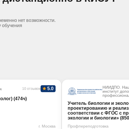
ременно нет возможности.
у обучения
НИИДПО. Нац
5.0
я
10 отзывов
институт доп
профессиона
лог) (474ч)
Учитель биологии и эколо
проектированию и реализ
соответствии с ФГОС с п
экологии и биологии» (850
г. Москва
Профпереподготовка