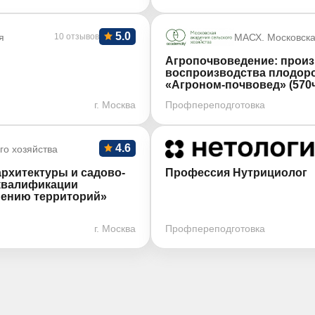
5.0
я
10 отзывов
МАСХ. Московска
Агропочвоведение: произ
воспроизводства плодоро
«Агроном-почвовед» (570
г. Москва
Профпереподготовка
4.6
го хозяйства
архитектуры и садово-
Профессия Нутрициолог
 квалификации
нению территорий»
г. Москва
Профпереподготовка