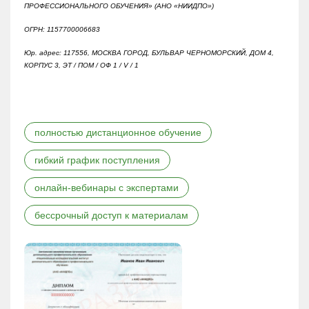
ПРОФЕССИОНАЛЬНОГО ОБУЧЕНИЯ» (АНО «НИИДПО»)
ОГРН: 1157700006683
Юр. адрес: 117556, МОСКВА ГОРОД, БУЛЬВАР ЧЕРНОМОРСКИЙ, ДОМ 4,
КОРПУС 3, ЭТ / ПОМ / ОФ 1 / V / 1
полностью дистанционное обучение
гибкий график поступления
онлайн-вебинары с экспертами
бессрочный доступ к материалам