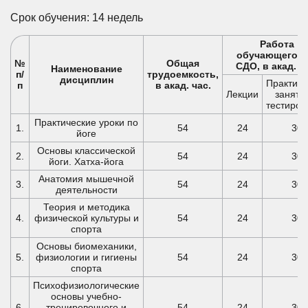
Срок обучения: 14 недель
Работа
обучающегося
№
Общая
СДО, в акад. ч
Наименование
п/
трудоемкость,
дисциплин
Практиче
п
в акад. час.
Лекции
заняти
тестиров
Практические уроки по
1.
54
24
30
йоге
Основы классической
2.
54
24
30
йоги. Хатха-йога
Анатомия мышечной
3.
54
24
30
деятельности
Теория и методика
4.
физической культуры и
54
24
30
спорта
Основы биомеханики,
5.
физиологии и гигиены
54
24
30
спорта
Психофизиологические
основы учебно-
6.
тренировочного и
54
24
30