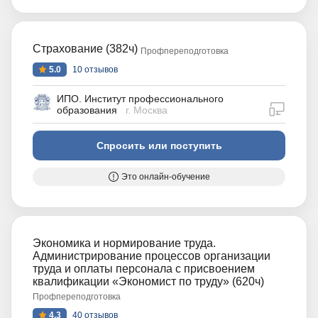
Страхование (382ч)
Профпереподготовка
5.0
10 отзывов
ИПО. Институт профессионального
дистан
образования
г. Москва
Спросить или поступить
Это онлайн-обучение
Экономика и нормирование труда.
Администрирование процессов организации
труда и оплаты персонала с присвоением
квалификации «Экономист по труду» (620ч)
Профпереподготовка
4.3
40 отзывов