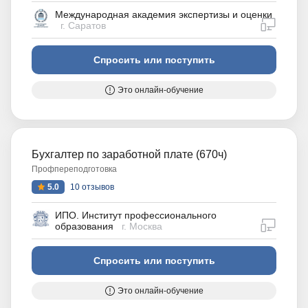
Международная академия экспертизы и оценки
дистан
г. Саратов
Спросить или поступить
Это онлайн-обучение
Бухгалтер по заработной плате (670ч)
Профпереподготовка
5.0
10 отзывов
ИПО. Институт профессионального
дистан
образования
г. Москва
Спросить или поступить
Это онлайн-обучение