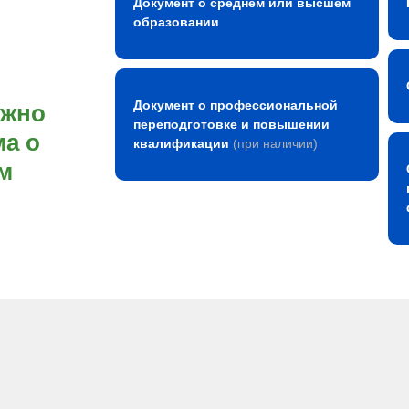
Документ о среднем или высшем
образовании
Документ о профессиональной
ожно
переподготовке и повышении
а о
квалификации
(при наличии)
м