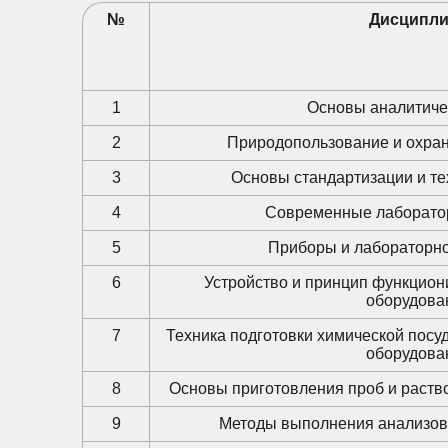
№
Дисципл
1
Основы аналитиче
2
Природопользование и охра
3
Основы стандартизации и те
4
Современные лаборато
5
Приборы и лабораторн
6
Устройство и принцип функцион
оборудова
7
Техника подготовки химической посу
оборудова
8
Основы приготовления проб и раств
9
Методы выполнения анализов 