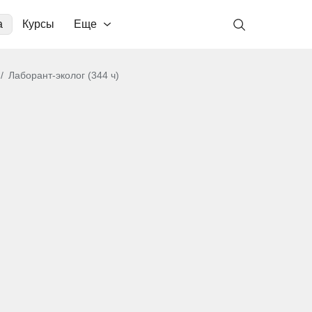
а
Курсы
Еще
Лаборант-эколог (344 ч)