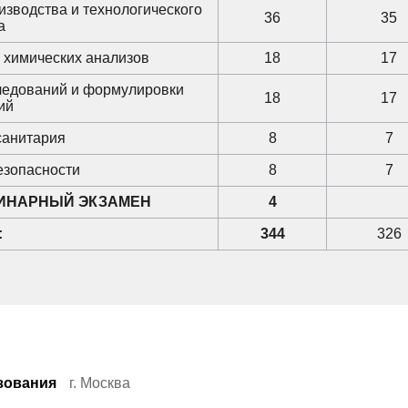
изводства и технологического
36
35
а
в химических анализов
18
17
ледований и формулировки
18
17
ий
анитария
8
7
езопасности
8
7
ИНАРНЫЙ ЭКЗАМЕН
4
:
344
326
зования
г. Москва