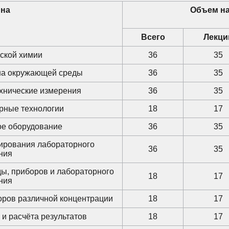
ина
Объем на
Всего
Лекци
ской химии
36
35
на окружающей среды
36
35
хнические измерения
36
35
рные технологии
18
17
ое оборудование
36
35
ирования лабораторного
36
35
ния
ды, приборов и лабораторного
18
17
ния
оров различной концентрации
18
17
и расчёта результатов
18
17