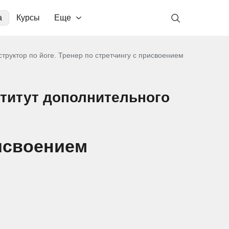
а
Курсы
Еще
структор по йоге. Тренер по стретчингу с присвоением
титут дополнительного
рисвоением