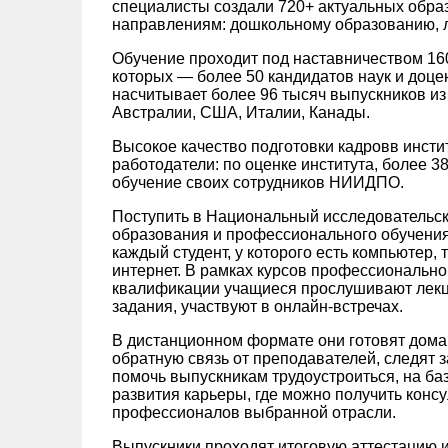
специалисты создали 720+ актуальных обра
направлениям: дошкольному образованию, л
Обучение проходит под наставничеством 16
которых — более 50 кандидатов наук и доц
насчитывает более 96 тысяч выпускников из 
Австралии, США, Италии, Канады.
Высокое качество подготовки кадровв инст
работодатели: по оценке института, более 
обучение своих сотрудников НИИДПО.
Поступить в Национальный исследовательск
образования и профессионального обучения
каждый студент, у которого есть компьютер,
интернет. В рамках курсов профессиональн
квалификации учащиеся прослушивают лекц
задания, участвуют в онлайн-встречах.
В дистанционном формате они готовят дома
обратную связь от преподавателей, следят 
помочь выпускникам трудоустроиться, на ба
развития карьеры, где можно получить кон
профессионалов выбранной отрасли.
Выпускники проходят итоговую аттестацию 