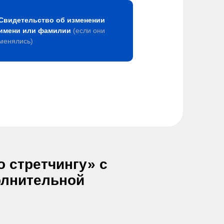
Свидетельство об изменении
имени или фамилии
(если они
менялись)
 стретчингу» с
олнительной