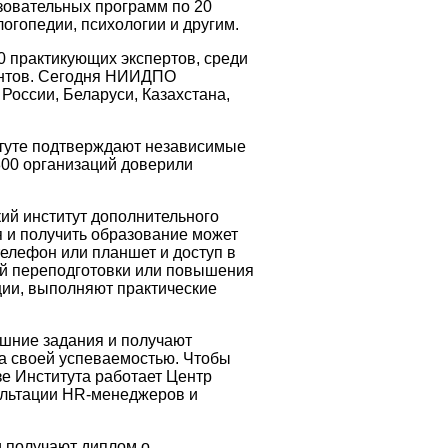
зовательных программ по 20
огопедии, психологии и другим.
0 практикующих экспертов, среди
ентов. Сегодня НИИДПО
России, Беларуси, Казахстана,
итуте подтверждают независимые
3800 организаций доверили
ий институт дополнительного
 и получить образование может
 телефон или планшет и доступ в
ой переподготовки или повышения
ии, выполняют практические
шние задания и получают
за своей успеваемостью. Чтобы
зе Института работает Центр
сультации HR-менеджеров и
и получают диплом о