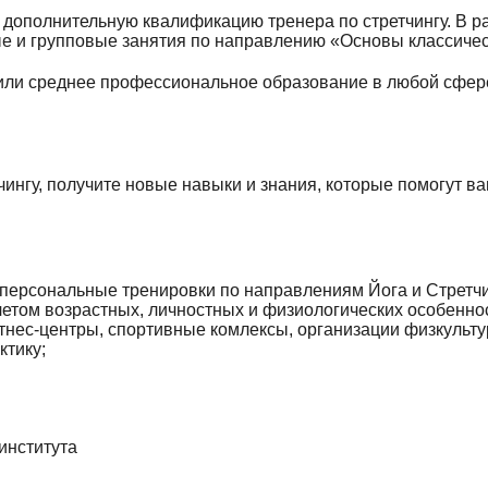
е дополнительную квалификацию тренера по стретчингу. В р
е и групповые занятия по направлению «Основы классическ
или среднее профессиональное образование в любой сфере
чингу, получите новые навыки и знания, которые помогут в
 персональные тренировки по направлениям Йога и Стретч
етом возрастных, личностных и физиологических особеннос
фитнес-центры, спортивные комлексы, организации физкульт
ктику;
института