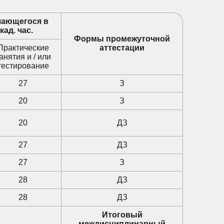
чающегося в
кад. час.
Формы промежуточной
Практические
аттестации
анятия и / или
тестирование
27
З
20
З
20
ДЗ
27
ДЗ
27
З
28
ДЗ
28
ДЗ
Итоговый
междисциплинарный