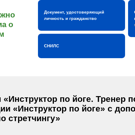
Документ, удостоверяющий
ожно
личность и гражданство
а о
м
СНИЛС
«Инструктор по йоге. Тренер по
и «Инструктор по йоге» с доп
о стретчингу»