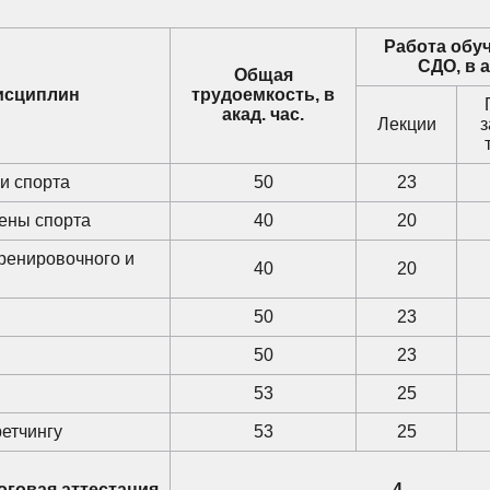
Работа обу
СДО, в а
Общая
исциплин
трудоемкость, в
акад. час.
Лекции
з
и спорта
50
23
иены спорта
40
20
ренировочного и
40
20
50
23
50
23
53
25
ретчингу
53
25
оговая аттестация
4