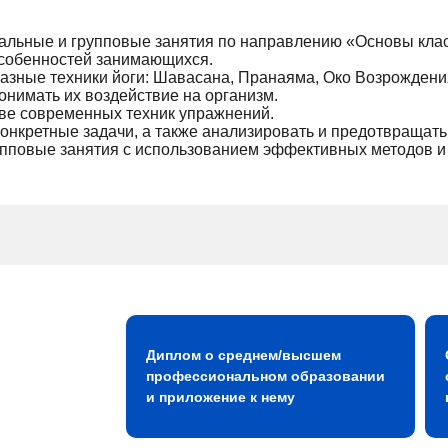
льные и групповые занятия по направлению «Основы класс
особенностей занимающихся.
разные техники йоги: Шавасана, Пранаяма, Око Возрождения
нимать их воздействие на организм.
ове современных техник упражнений.
онкретные задачи, а также анализировать и предотвращать
повые занятия с использованием эффективных методов и п
Диплом о среднем/высшем
профессиональном образовании
и приложение к нему