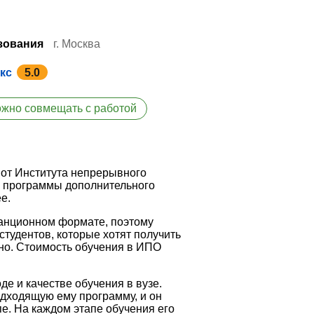
зования
г. Москва
кс
5.0
жно совмещать с работой
 от Института непрерывного
л программы дополнительного
е.
танционном формате, поэтому
студентов, которые хотят получить
нно. Стоимость обучения в ИПО
е и качестве обучения в вузе.
дходящую ему программу, и он
пе. На каждом этапе обучения его