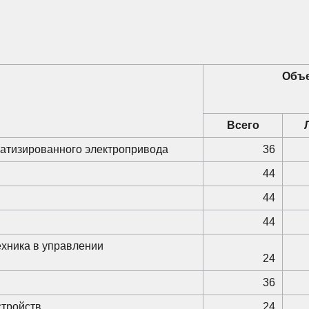
Объе
Всего
матизированного электропривода
36
44
44
44
хника в управлении
24
36
стройств
24