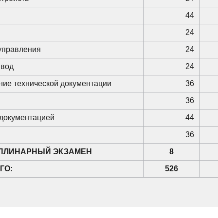
44
24
управления
24
ивод
24
ние технической документации
36
36
 документацией
44
36
ПЛИНАРНЫЙ ЭКЗАМЕН
8
ГО:
526