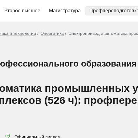
Второе высшее
Магистратура
Профпереподготовк
ника и технологии
Энергетика
Электропривод и автоматика про
рофессионального образования
томатика промышленных у
плексов (526 ч): профпер
Официальный диплом