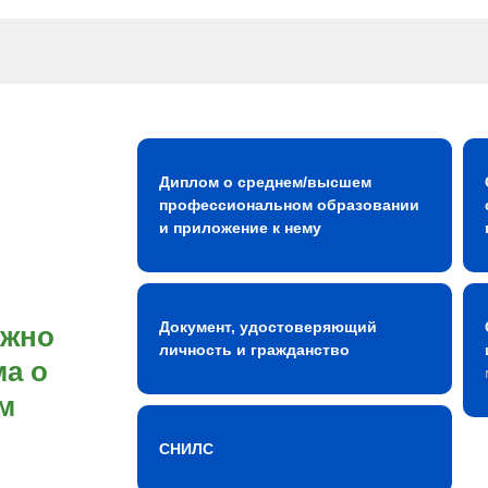
Диплом о среднем/высшем
профессиональном образовании
и приложение к нему
Документ, удостоверяющий
ожно
личность и гражданство
а о
м
СНИЛС