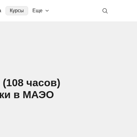
а
Курсы
Еще
(108 часов)
нки в МАЭО