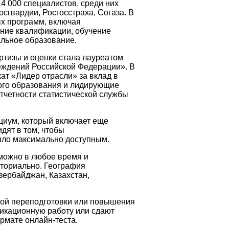
4 000 специалистов, среди них
осгвардии, Росгосстраха, Согаза. В
х программ, включая
ние квалификации, обучение
льное образование.
ртизы и оценки стала лауреатом
еждений Российской Федерации». В
ат «Лидер отрасли» за вклад в
ого образования и лидирующие
тчетности статистической службы
циум, который включает еще
дят в том, чтобы
ыло максимально доступным.
можно в любое время и
иториально. География
зербайджан, Казахстан,
ой переподготовки или повышения
кационную работу или сдают
рмате онлайн-теста.