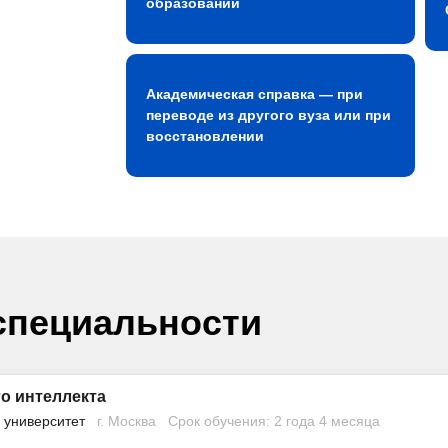
образовании
Академическая справка — при
переводе из другого вуза или при
восстановлении
специальности
о интеллекта
 университет
г. Москва
Срок обучения: 2 года 4 месяца