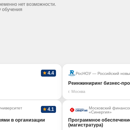
ременно нет возможности.
у обучения
4.4
РосНОУ — Российский новы
Реинжиниринг бизнес-пр
г. Москва
ниверситет
Московский финансо
4.1
«Синергия»
ями в организации
Программное обеспечение
(магистратура)