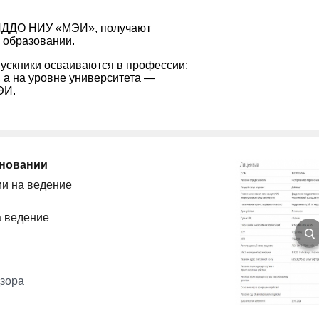
 ИДДО НИУ «МЭИ», получают
 образовании.
пускники осваиваются в профессии:
 а на уровне университета —
ЭИ.
сновании
ии на ведение
а ведение
зора