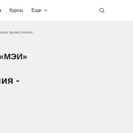
а
Курсы
Еще
чные вычисления
 «МЭИ»
ия -