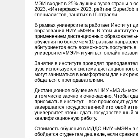
МЭИ входит в 25% лучших вузов страны в о
2023, «Интерфакс» 2023, рейтинг SuperJob 
специалистов, занятых в IT-отрасли.
В рамках университета работает Институт д
образования НИУ «МЭИ». В этом институте 
применением дистанционных образовательн
обучения по более чем 10 разным направле
абитуриентов есть возможность поступить 
университет«МЭИ» и учиться онлайн независи
Занятия в институте проводят преподавате
вузе используется система дистанционного
могут заниматься в комфортном для них ре
общаться с преподавателями.
Дистанционное обучение в НИУ «МЭИ» можн
в том числе заочно и очно-заочно. Чтобы сд
приезжать в институт – все происходит удал
завершается государственной итоговой атте
университет, чтобы сдать государственный 
квалификационную работу.
Стоимость обучения в ИДДО НИУ «МЭИ» в 
обойдется студентам дешевле, если сравнив