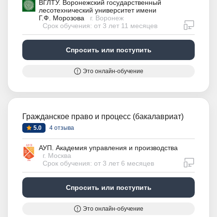
ВГЛТУ. Воронежский государственный
лесотехнический университет имени
Г.Ф. Морозова
г. Воронеж
дистан
Срок обучения: от 3 лет 11 месяцев
Спросить или поступить
Это онлайн-обучение
Гражданское право и процесс (бакалавриат)
5.0
4 отзыва
АУП. Академия управления и производства
г. Москва
дистан
Срок обучения: от 3 лет 6 месяцев
Спросить или поступить
Это онлайн-обучение