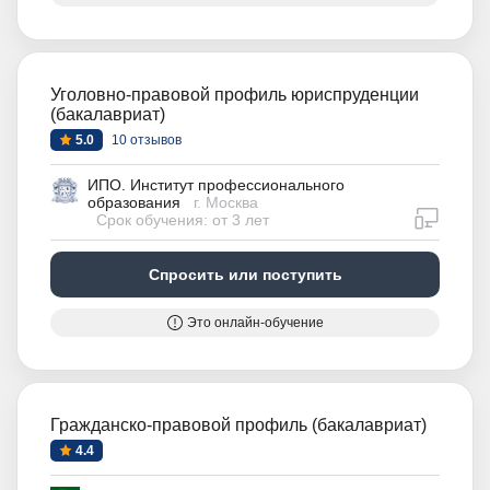
Уголовно-правовой профиль юриспруденции
(бакалавриат)
5.0
10 отзывов
ИПО. Институт профессионального
образования
г. Москва
дистан
Срок обучения: от 3 лет
Спросить или поступить
Это онлайн-обучение
Гражданско-правовой профиль (бакалавриат)
4.4