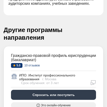
аудиторских компаниях, учебных заведениях.
Другие программы
направления
Гражданско-правовой профиль юриспруденции
(бакалавриат)
5.0
10 отзывов
ИПО. Институт профессионального
образования
г. Москва
дистан
Срок обучения: от 3 лет
Спросить или поступить
Это онлайн-обучение