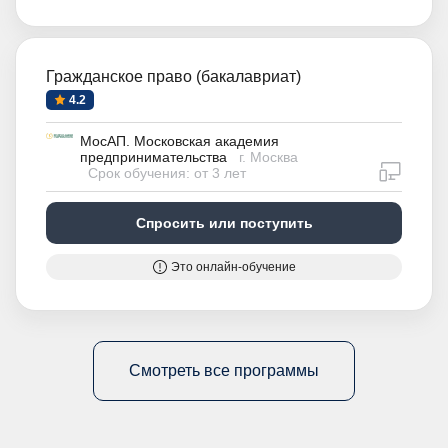
Гражданское право (бакалавриат)
4.2
МосАП. Московская академия
предпринимательства
г. Москва
дистан
Срок обучения: от 3 лет
Спросить или поступить
Это онлайн-обучение
Смотреть все программы