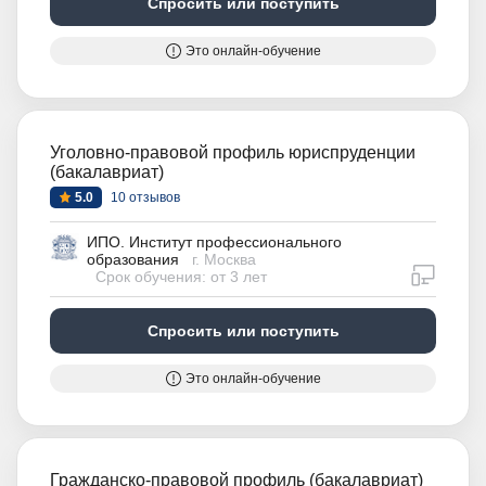
Спросить или поступить
Это онлайн-обучение
Уголовно-правовой профиль юриспруденции
(бакалавриат)
5.0
10 отзывов
ИПО. Институт профессионального
образования
г. Москва
дистан
Срок обучения: от 3 лет
Спросить или поступить
Это онлайн-обучение
Гражданско-правовой профиль (бакалавриат)