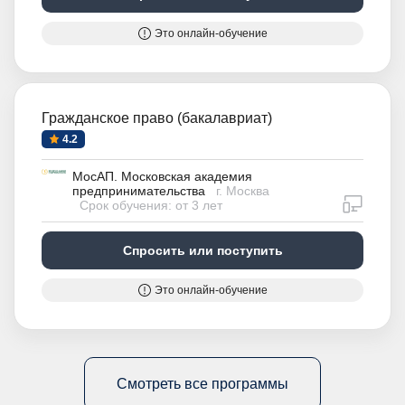
Это онлайн-обучение
Гражданское право (бакалавриат)
4.2
МосАП. Московская академия
предпринимательства
г. Москва
дистан
Срок обучения: от 3 лет
Спросить или поступить
Это онлайн-обучение
Смотреть все программы