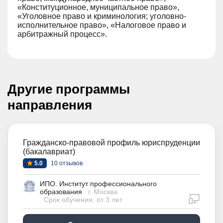
«Конституционное, муниципальное право»,
«Уголовное право и криминология; уголовно-
исполнительное право», «Налоговое право и
арбитражный процесс».
Другие программы
направления
Гражданско-правовой профиль юриспруденции
(бакалавриат)
5.0
10 отзывов
ИПО. Институт профессионального
образования
г. Москва
дистан
Срок обучения: от 3 лет