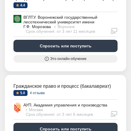
4.4
ВГЛТУ. Воронежский государственный
лесотехнический университет имени
Г.Ф. Морозова
г. Воронеж
дистан
Срок обучения: от 3 лет 11 месяцев
Спросить или поступить
Это онлайн-обучение
Гражданское право и процесс (бакалавриат)
5.0
4 отзыва
АУП. Академия управления и производства
г. Москва
дистан
Срок обучения: от 3 лет 6 месяцев
Спросить или поступить