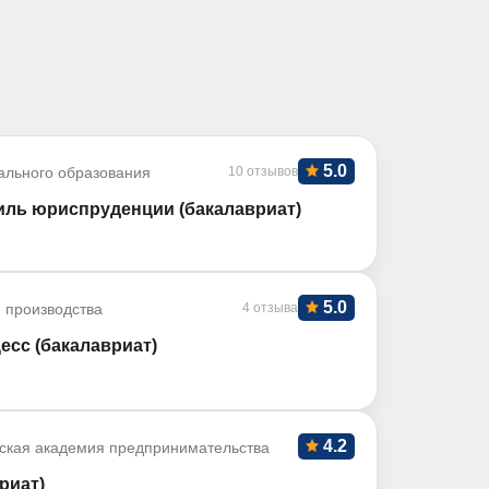
5.0
ального образования
10 отзывов
ль юриспруденции (бакалавриат)
5.0
 производства
4 отзыва
есс (бакалавриат)
4.2
ская академия предпринимательства
риат)