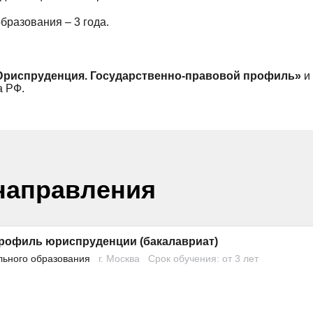
разования – 3 года.
риспруденция. Государственно-правовой профиль»
и 
а РФ.
направления
рофиль юриспруденции (бакалавриат)
льного образования
г. Москва
Срок обучения: от 3 лет