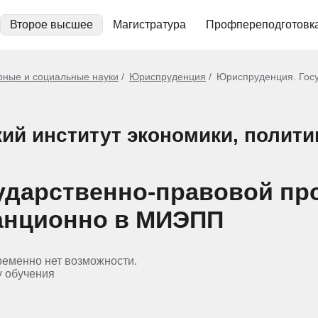
Второе высшее
Магистратура
Профпереподготовк
рные и социальные науки
Юриспруденция
Юриспруденция. Гос
й институт экономики, полити
ударственно-правовой пр
анционно в МИЭПП
ременно нет возможности.
у обучения