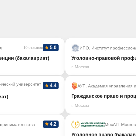
5.0
я
10 отзывов
ИПО. Институт профессион
нции (бакалавриат)
Уголовно-правовой профи
г. Москва
ический университет
4.4
АУП. Академия управления и
Гражданское право и проц
ат)
г. Москва
4.2
дпринимательства
МосАП. Москов
Уголовное право (бакалав