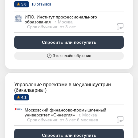
5.0
10 отзывов
ИПО. Институт профессионального
образования
г. Москва
дистан
Срок обучения: от 3 лет
Спросить или поступить
Это онлайн-обучение
Управление проектами в медиаиндустрии
(бакалавриат)
4.1
Московский финансово-промышленный
университет «Синергия»
г. Москва
дистан
Срок обучения: от 3 лет 6 месяцев
Спросить или поступить