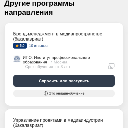
Другие программы
направления
Бренд-менеджмент в медиапространстве
(бакалавриат)
5.0
10 отзывов
ИПО. Институт профессионального
образования
г. Москва
дистан
Срок обучения: от 3 лет
Спросить или поступить
Это онлайн-обучение
Управление проектами в медиаиндустрии
(бакалавриат)