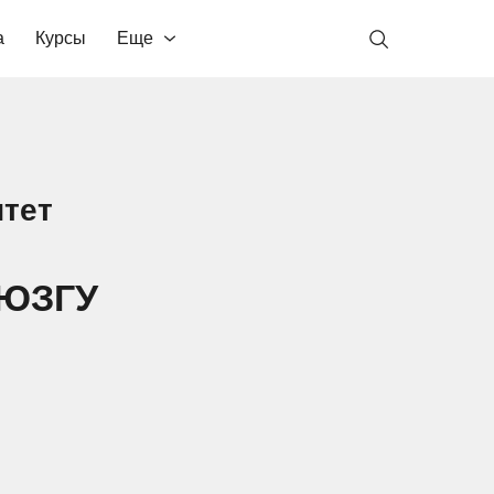
а
Курсы
Еще
тет
 ЮЗГУ