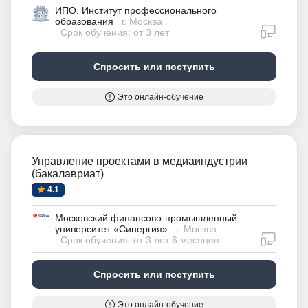
ИПО. Институт профессионального
образования
г. Москва
дистан
Срок обучения: от 3 лет
Спросить или поступить
Это онлайн-обучение
Управление проектами в медиаиндустрии
(бакалавриат)
4.1
Московский финансово-промышленный
университет «Синергия»
г. Москва
дистан
Срок обучения: от 3 лет 6 месяцев
Спросить или поступить
Это онлайн-обучение