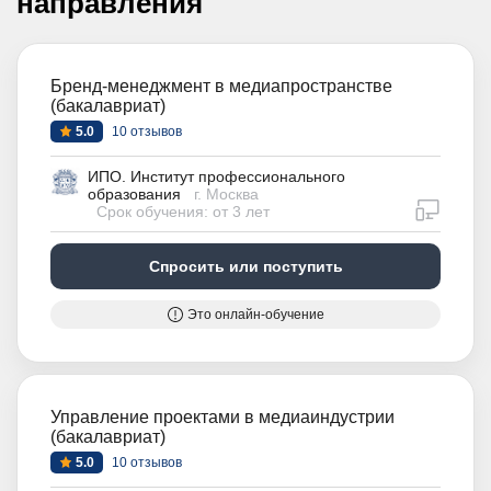
направления
Бренд-менеджмент в медиапространстве
(бакалавриат)
5.0
10 отзывов
ИПО. Институт профессионального
образования
г. Москва
дистан
Срок обучения: от 3 лет
Спросить или поступить
Это онлайн-обучение
Управление проектами в медиаиндустрии
(бакалавриат)
5.0
10 отзывов