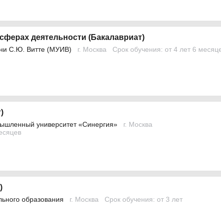
 сферах деятельности (Бакалавриат)
ни С.Ю. Витте (МУИВ)
г. Москва
Срок обучения: от 4 лет 6 месяц
)
ышленный университет «Синергия»
г. Москва
месяцев
)
льного образования
г. Москва
Срок обучения: от 3 лет