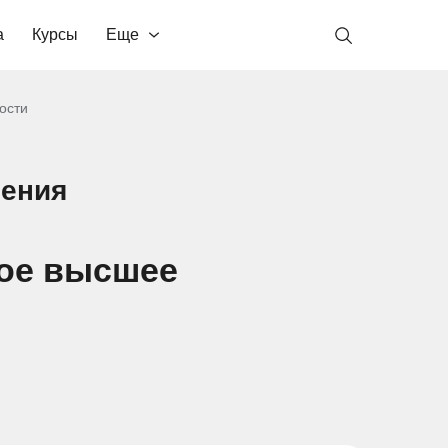
а
Курсы
Еще
ости
ления
рое высшее