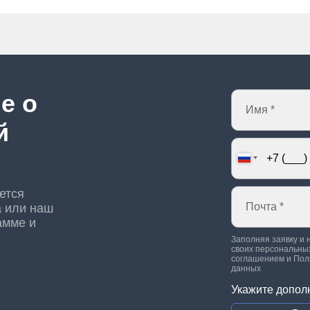
е о
й
ется
а или наш
амме и
Заполняя заявку и 
своих персональных
соглашением
и
Пол
данных
Укажите допол