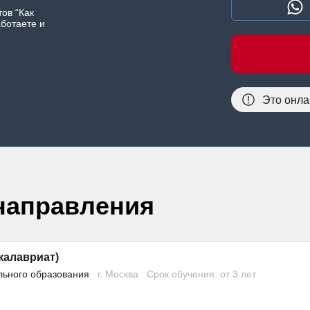
ов “Как
аботаете и
Это онла
направления
калавриат)
льного образования
г. Москва
Срок обучения: от 3 лет