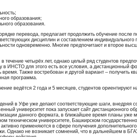
ьность;
ного образования;
льного образования.
орядке перевода, предлагает продолжить обучение после п
ветствующих дисциплин и составлением индивидуального 
льности одновременно. Многие предпочитают и второе выс
в течение четырёх лет, однако целый ряд студентов предпо
у в ИНСТО для этого есть все условия, а дистанционный 
 время. Также востребован и другой вариант – получить кв
нная программа.
ние ведётся 2 года и 5 месяцев, студентов ориентируют н
дений в Уфе уже делают соответствующие шаги, внедряя 
венный университет пока запускает сайт дистанционного об
ализации данного формата, в ближайшее время планы уже м
ом техническом университете, Башкирском государственно
 активно применяются в сфере получения дополнительног
и. Однако не возникает сомнений, что в дальнейшем в БГ
сферу действия.