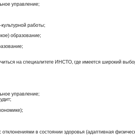
ьное управление;
о-культурной работы;
кое) образование;
разование;
учиться на специалитете ИНСТО, где имеется широкий выбо
ьное управление;
удит;
кономике);
с отклонениями в состоянии здоровья (адаптивная физическ