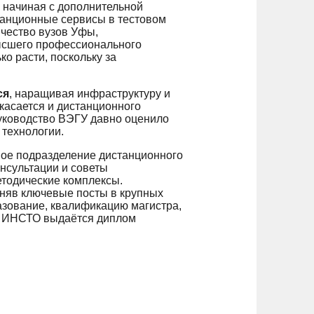
 начиная с дополнительной
танционные сервисы в тестовом
чество вузов Уфы,
ысшего профессионального
о расти, поскольку за
ся
, наращивая инфраструктуру и
касается и дистанционного
уководство ВЭГУ давно оценило
технологии.
ое подразделение дистанционного
нсультации и советы
етодические комплексы.
няв ключевые посты в крупных
азование, квалификацию магистра,
 В ИНСТО выдаётся диплом