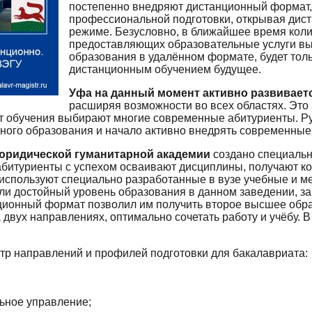
постепенно внедряют дистанционный формат,
профессиональной подготовки, открывая дис
режиме. Безусловно, в ближайшее время коли
предоставляющих образовательные услуги в
образования в удалённом формате, будет тольк
дистанционным обучением будущее.
Уфа на данный момент активно развивает
расширяя возможности во всех областях. Это 
т обучения выбирают многие современные абитуриенты. Р
ого образования и начало активно внедрять современные 
юридической гуманитарной академии
создано специальн
битуриенты с успехом осваивают дисциплины, получают ко
используют специально разработанные в вузе учебные и м
и достойный уровень образования в данном заведении, за
нционный формат позволил им получить второе высшее обр
а двух направлениях, оптимально сочетать работу и учёбу.
тр направлений и профилей подготовки для бакалавриата:
ьное управление;