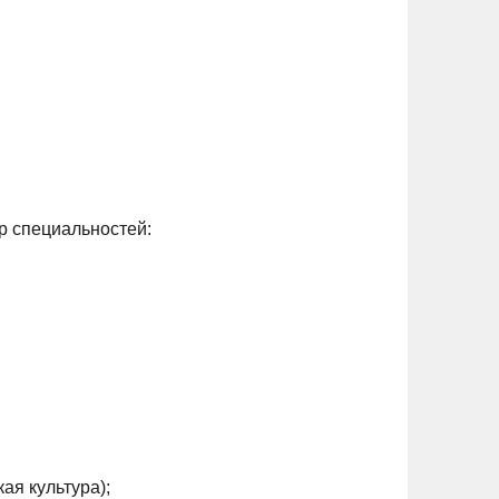
р специальностей:
ая культура);