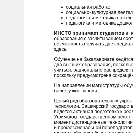
социальная работа;
социально- культурная деятел
педагогика и методика началь
педагогика и методика дошко
ИНСТО принимает студентов
в п
образования с засчитыванием соот
возможность получать две специа
здесь.
Обучение на бакалавриате ведётся 
два высших образования, поскольк
учиться, рационально распределять
поскольку предусмотрена сокращё
На направлении магистратуры обуче
более узкие знания.
Целый ряд образовательных учреж
технологии. Башкирский государст
ведётся активная подготовка к ре
Уфимском государственном нефтян
момент дистанционные технологии
и профессиональной переподготовк
формат обучения будет расширять 