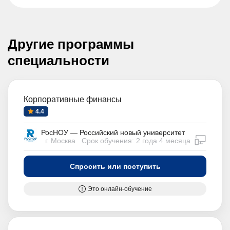
Другие программы
специальности
Корпоративные финансы
4.4
РосНОУ — Российский новый университет
дистан
г. Москва
Срок обучения: 2 года 4 месяца
Спросить или поступить
Это онлайн-обучение