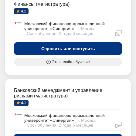
Финансы (магистратура)
4.1
Московский финансово-промышленный
университет «Синергия»
г. Москва
дистан
Срок обучения: 2 года 6 месяцев
Спросить или поступить
Это онлайн-обучение
Банковский менеджмент и управление
рисками (магистратура)
4.1
Московский финансово-промышленный
университет «Синергия»
г. Москва
дистан
Срок обучения: 2 года 6 месяцев