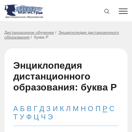
Дистанционное обучение
Энциклопедия дистанционного
образования
буква Р
Энциклопедия
дистанционного
образования: буква Р
А
Б
В
Г
Д
З
И
К
Л
М
Н
О
П
Р
С
Т
У
Ф
Ц
Ч
Э