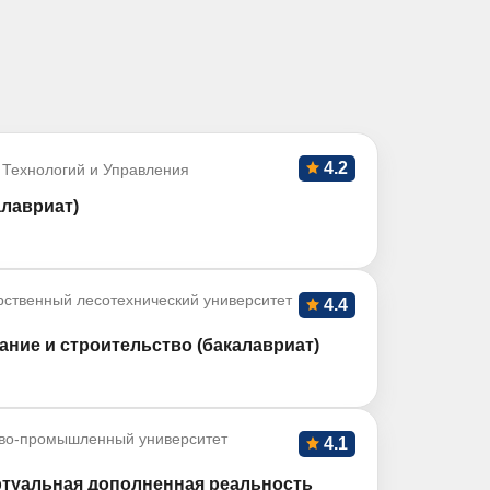
4.2
 Технологий и Управления
алавриат)
рственный лесотехнический университет
4.4
ние и строительство (бакалавриат)
во-промышленный университет
4.1
ртуальная дополненная реальность