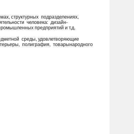
ах, структурных подразделениях,
тельности человека: дизайн-
опромышленных предприятий и т.д.
едметной среды, удовлетворяющие
нтерьеры, полиграфия, товарынародного