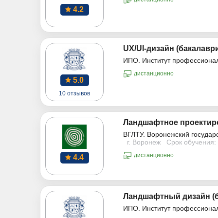
4.2
UX/UI-дизайн (бакалавр
ИПО. Институт профессиона
дистанционно
5.0
10 отзывов
Ландшафтное проектиро
ВГЛТУ. Воронежский государ
г. Воронеж
Срок обучения: 
дистанционно
4.4
Ландшафтный дизайн (б
ИПО. Институт профессиона