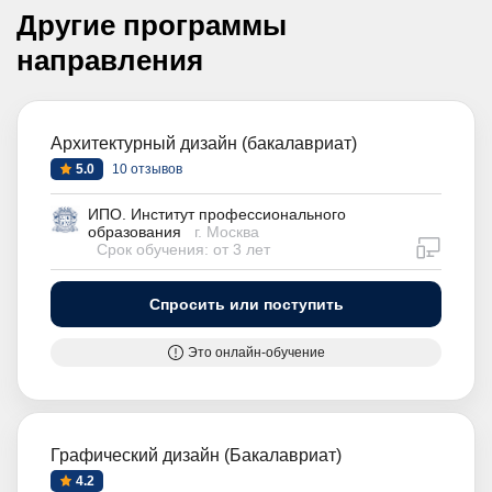
Другие программы
направления
Архитектурный дизайн (бакалавриат)
5.0
10 отзывов
ИПО. Институт профессионального
образования
г. Москва
дистан
Срок обучения: от 3 лет
Спросить или поступить
Это онлайн-обучение
Графический дизайн (Бакалавриат)
4.2