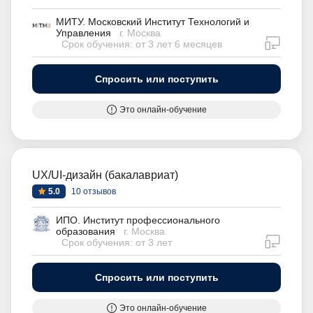
МИТУ. Московский Институт Технологий и
Управления
г. Москва
дистан
Срок обучения: от 3 лет 6 месяцев
Спросить или поступить
Это онлайн-обучение
UX/UI-дизайн (бакалавриат)
5.0
10 отзывов
ИПО. Институт профессионального
образования
г. Москва
дистан
Срок обучения: от 3 лет
Спросить или поступить
Это онлайн-обучение