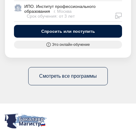
ИПО. Институт профессионального
образования
г. Москва
дистан
Срок обучения: от 3 лет
Спросить или поступить
Это онлайн-обучение
Смотреть все программы