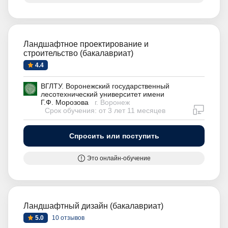
Ландшафтное проектирование и
строительство (бакалавриат)
4.4
ВГЛТУ. Воронежский государственный
лесотехнический университет имени
Г.Ф. Морозова
г. Воронеж
дистан
Срок обучения: от 3 лет 11 месяцев
Спросить или поступить
Это онлайн-обучение
Ландшафтный дизайн (бакалавриат)
5.0
10 отзывов