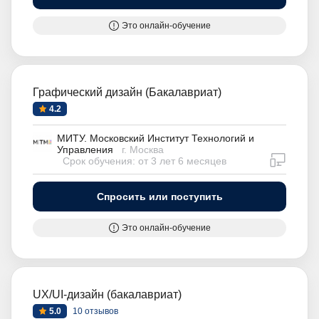
Это онлайн-обучение
Графический дизайн (Бакалавриат)
4.2
МИТУ. Московский Институт Технологий и
Управления
г. Москва
дистан
Срок обучения: от 3 лет 6 месяцев
Спросить или поступить
Это онлайн-обучение
UX/UI-дизайн (бакалавриат)
5.0
10 отзывов