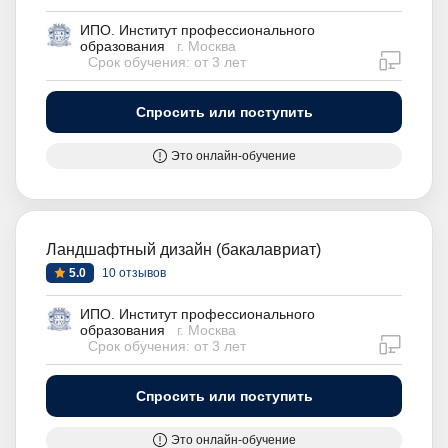
ИПО. Институт профессионального
образования
г. Москва
дистан
Срок обучения: от 3 лет
Спросить или поступить
Это онлайн-обучение
Ландшафтный дизайн (бакалавриат)
5.0
10 отзывов
ИПО. Институт профессионального
образования
г. Москва
дистан
Срок обучения: от 3 лет
Спросить или поступить
Это онлайн-обучение