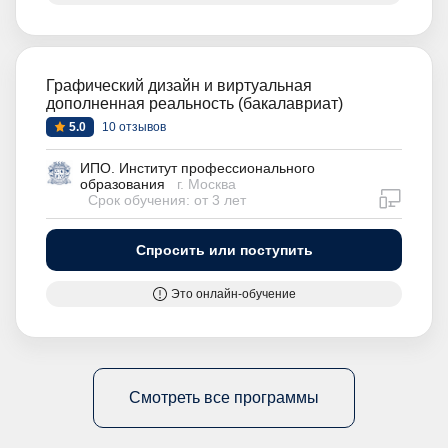
Графический дизайн и виртуальная
дополненная реальность (бакалавриат)
5.0
10 отзывов
ИПО. Институт профессионального
образования
г. Москва
дистан
Срок обучения: от 3 лет
Спросить или поступить
Это онлайн-обучение
Смотреть все программы