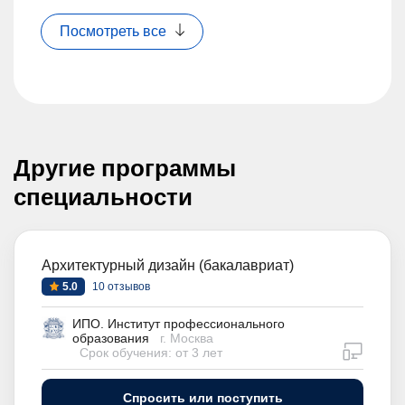
Посмотреть все
Другие программы
специальности
Архитектурный дизайн (бакалавриат)
5.0
10 отзывов
ИПО. Институт профессионального
образования
г. Москва
дистан
Срок обучения: от 3 лет
Спросить или поступить